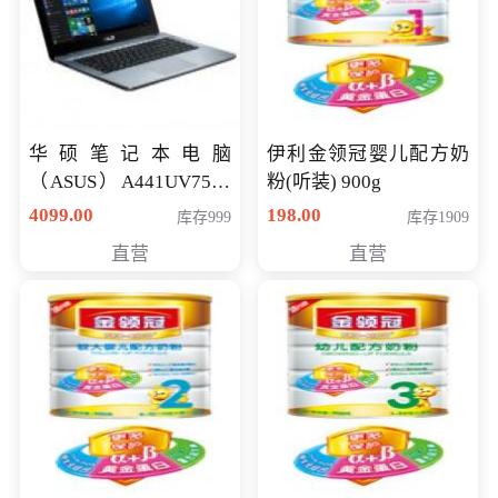
华硕笔记本电脑
伊利金领冠婴儿配方奶
（ASUS）A441UV7500
粉(听装) 900g
顽石（7代i7-7500U 4G
4099.00
198.00
库存999
库存1909
500G GT920MX 独显）
直营
直营
14英寸