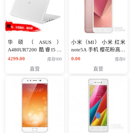
华硕（ASUS）
小米（MI） 小米 红米
A480UR7200 酷睿I5超
note5A 手机 樱花粉高配
薄学生办公游戏独显笔
版 全网通(3G+32G)
4299.00
0.00
库存999
库存0
记本电脑 金色 I5-7200
直营
直营
NV930-2G独