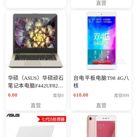
直营
华硕（ASUS）华硕顽石
台电平板电脑T98 4G八
笔记本电脑F442UF8250
核
八代独显轻薄办公商务
0.00
618.00
库存0
库存899
游戏笔记本 火爆推荐
直营
直营