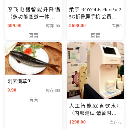
摩飞电器智能升降锅
柔宇 ROYOLE FlexPai 2
（多功能蒸煮一体锅）
5G折叠屏手机 会员专享
（智能升降养生锅） 会
购买价格 4998元
699.00
5698.00
库存100
库存0
员专享价399元
直营
直营
洞庭湖草鱼
9.90
库存480
直营
人工智能X6直饮水吧
（内部测试 请暂时不要
购买）
1298.00
库存72