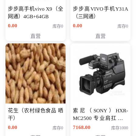
步步高手机vivo X9（全
步步高VIVO手机Y31A
网通）4GB+64GB
（三网通）
0.00
0.00
库存0
库存0
直营
直营
花生（农村绿色食品 晒
索尼（SONY）HXR-
干）
MC2500 专业肩扛式存
储卡全高清摄录一体机
0.00
7168.00
库存0
库存1000
婚庆 直播 团拜会 专业高