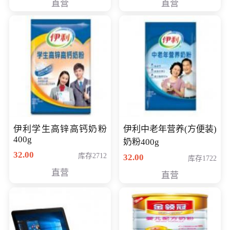
直营
直营
清入门级摄像机
伊利学生高锌高钙奶粉
伊利中老年营养(方便装)
400g
奶粉400g
32.00
库存2712
32.00
库存1722
直营
直营