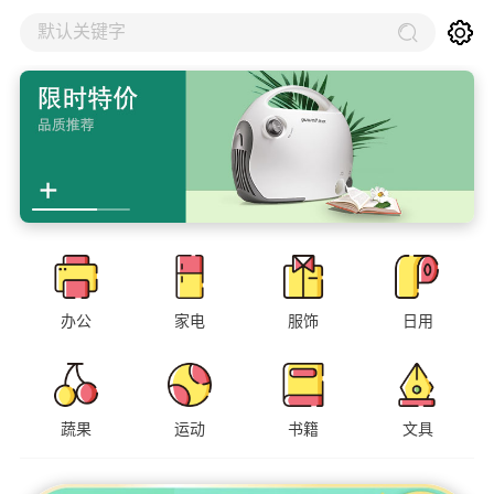
默认关键字
办公
家电
服饰
日用
蔬果
运动
书籍
文具