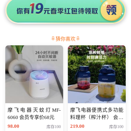
猜你喜欢
摩飞电器灭蚊灯MF-
摩飞电器便携式多功能
6060 会员专享价68元
料理杯（榨汁杯） 会员
专享价118元
98.00
219.00
库存100
库存100