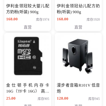
伊利金领冠较大婴儿配
伊利金领冠幼儿配方奶
方奶粉(听装) 900g
粉(听装) 900g
168.00
168.00
库存1974
库存1920
直营
直营
金仕顿手机内存卡
漫步者音箱R101V 低音
16G（TF卡 16G） 高速
炮
卡 CLASS 10
25.00
128.00
库存905
库存945