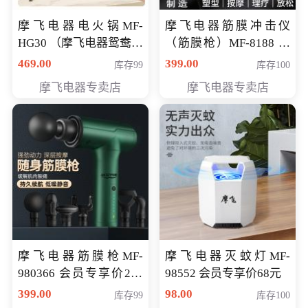
摩飞电器电火锅MF-
摩飞电器筋膜冲击仪
HG30 （摩飞电器鸳鸯锅
（筋膜枪）MF-8188 会
MF-HG30 ） 会员专享价
员专享价268元
469.00
399.00
库存99
库存100
319元
摩飞电器专卖店
摩飞电器专卖店
摩飞电器筋膜枪MF-
摩飞电器灭蚊灯MF-
980366 会员专享价299
98552 会员专享价68元
元
399.00
98.00
库存99
库存100