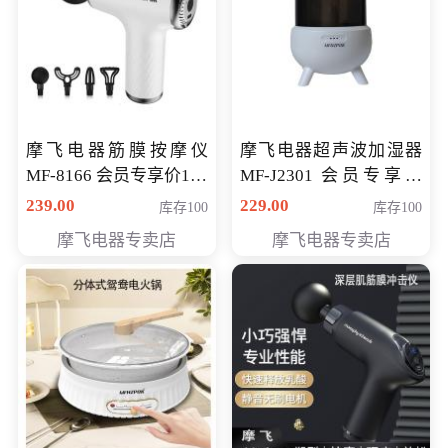
摩飞电器筋膜按摩仪
摩飞电器超声波加湿器
MF-8166 会员专享价168
MF-J2301 会员专享价
元
168元
239.00
229.00
库存100
库存100
摩飞电器专卖店
摩飞电器专卖店