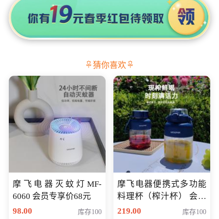
猜你喜欢
摩飞电器灭蚊灯MF-
摩飞电器便携式多功能
6060 会员专享价68元
料理杯（榨汁杯） 会员
专享价118元
98.00
219.00
库存100
库存100