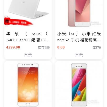
华硕（ASUS）
小米（MI） 小米 红米
A480UR7200 酷睿I5超
note5A 手机 樱花粉高配
薄学生办公游戏独显笔
版 全网通(3G+32G)
4299.00
0.00
库存999
库存0
记本电脑 金色 I5-7200
直营
直营
NV930-2G独