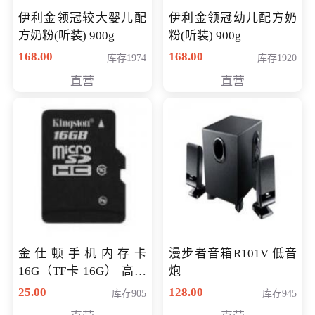
伊利金领冠较大婴儿配
伊利金领冠幼儿配方奶
方奶粉(听装) 900g
粉(听装) 900g
168.00
168.00
库存1974
库存1920
直营
直营
金仕顿手机内存卡
漫步者音箱R101V 低音
16G（TF卡 16G） 高速
炮
卡 CLASS 10
25.00
128.00
库存905
库存945