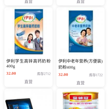
直营
直营
清入门级摄像机
伊利学生高锌高钙奶粉
伊利中老年营养(方便装)
400g
奶粉400g
32.00
库存2712
32.00
库存1722
直营
直营