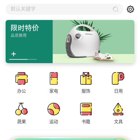
默认关键字
办公
家电
服饰
日用
蔬果
运动
书籍
文具