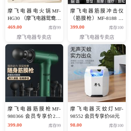
摩飞电器电火锅MF-
摩飞电器筋膜冲击仪
HG30 （摩飞电器鸳鸯锅
（筋膜枪）MF-8188 会
MF-HG30 ） 会员专享价
员专享价268元
469.00
399.00
库存99
库存100
319元
摩飞电器专卖店
摩飞电器专卖店
摩飞电器筋膜枪MF-
摩飞电器灭蚊灯MF-
980366 会员专享价299
98552 会员专享价68元
元
399.00
98.00
库存99
库存100