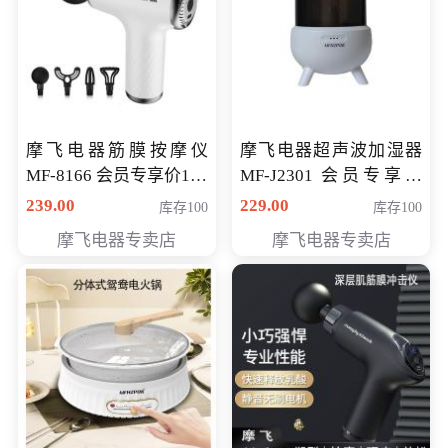
摩飞电器筋膜按摩仪
摩飞电器超声波加湿器
MF-8166 会员专享价168
MF-J2301 会员专享价
元
168元
239.00
229.00
库存100
库存100
摩飞电器专卖店
摩飞电器专卖店