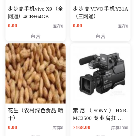
步步高手机vivo X9（全
步步高VIVO手机Y31A
网通）4GB+64GB
（三网通）
0.00
0.00
库存0
库存0
直营
直营
花生（农村绿色食品 晒
索尼（SONY）HXR-
干）
MC2500 专业肩扛式存
储卡全高清摄录一体机
0.00
7168.00
库存0
库存1000
婚庆 直播 团拜会 专业高