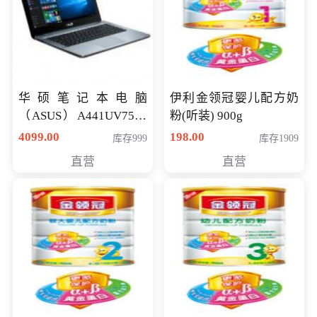
华硕笔记本电脑
伊利金领冠婴儿配方奶
（ASUS）A441UV7500
粉(听装) 900g
顽石（7代i7-7500U 4G
4099.00
198.00
库存999
库存1909
500G GT920MX 独显）
直营
直营
14英寸