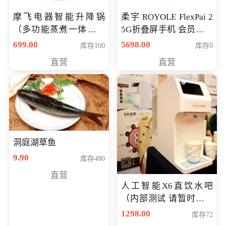
摩飞电器智能升降锅
柔宇 ROYOLE FlexPai 2
（多功能蒸煮一体锅）
5G折叠屏手机 会员专享
（智能升降养生锅） 会
购买价格 4998元
699.00
5698.00
库存100
库存0
员专享价399元
直营
直营
洞庭湖草鱼
9.90
库存480
直营
人工智能X6直饮水吧
（内部测试 请暂时不要
购买）
1298.00
库存72