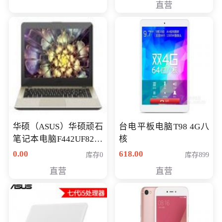
直营
华硕（ASUS）华硕顽石
台电平板电脑T98 4G八
笔记本电脑F442UF8250
核
八代独显轻薄办公商务
0.00
618.00
库存0
库存899
游戏笔记本 火爆推荐
直营
直营