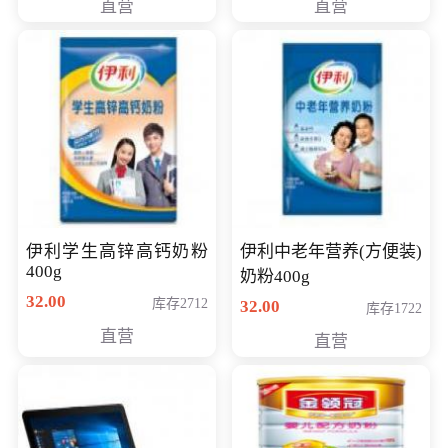
直营
直营
清入门级摄像机
伊利学生高锌高钙奶粉
伊利中老年营养(方便装)
400g
奶粉400g
32.00
库存2712
32.00
库存1722
直营
直营