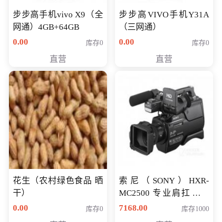
步步高手机vivo X9（全
步步高VIVO手机Y31A
网通）4GB+64GB
（三网通）
0.00
0.00
库存0
库存0
直营
直营
花生（农村绿色食品 晒
索尼（SONY）HXR-
干）
MC2500 专业肩扛式存
储卡全高清摄录一体机
0.00
7168.00
库存0
库存1000
婚庆 直播 团拜会 专业高