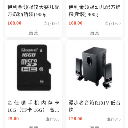
伊利金领冠较大婴儿配
伊利金领冠幼儿配方奶
方奶粉(听装) 900g
粉(听装) 900g
168.00
168.00
库存1974
库存1920
直营
直营
金仕顿手机内存卡
漫步者音箱R101V 低音
16G（TF卡 16G） 高速
炮
卡 CLASS 10
25.00
128.00
库存905
库存945