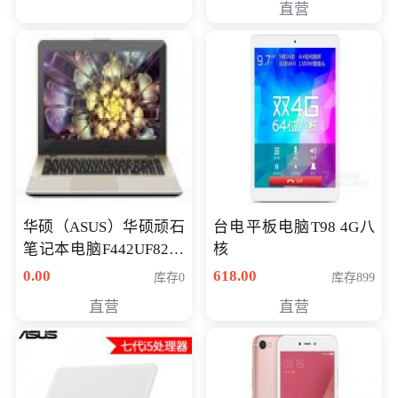
直营
华硕（ASUS）华硕顽石
台电平板电脑T98 4G八
笔记本电脑F442UF8250
核
八代独显轻薄办公商务
0.00
618.00
库存0
库存899
游戏笔记本 火爆推荐
直营
直营