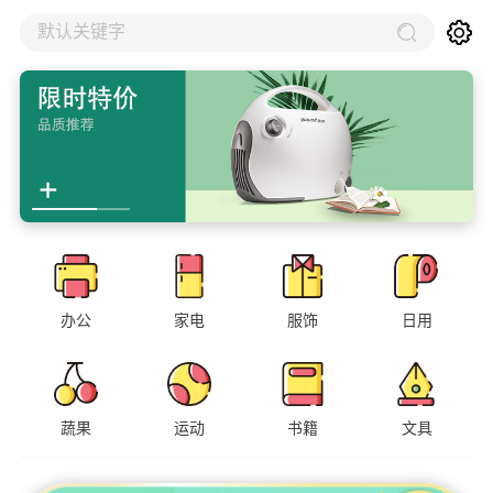
默认关键字
办公
家电
服饰
日用
蔬果
运动
书籍
文具