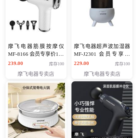
摩飞电器筋膜按摩仪
摩飞电器超声波加湿器
MF-8166 会员专享价168
MF-J2301 会员专享价
元
168元
239.00
229.00
库存100
库存100
摩飞电器专卖店
摩飞电器专卖店