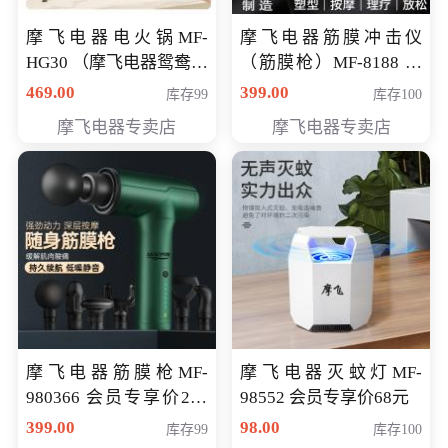
摩飞电器电火锅MF-
摩飞电器筋膜冲击仪
HG30 （摩飞电器鸳鸯锅
（筋膜枪）MF-8188 会
MF-HG30 ） 会员专享价
员专享价268元
469.00
399.00
库存99
库存100
319元
摩飞电器专卖店
摩飞电器专卖店
摩飞电器筋膜枪MF-
摩飞电器灭蚊灯MF-
980366 会员专享价299
98552 会员专享价68元
元
399.00
98.00
库存99
库存100