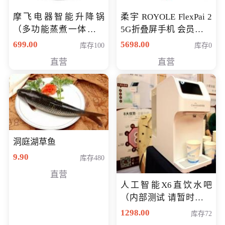
摩飞电器智能升降锅
柔宇 ROYOLE FlexPai 2
（多功能蒸煮一体锅）
5G折叠屏手机 会员专享
（智能升降养生锅） 会
购买价格 4998元
699.00
5698.00
库存100
库存0
员专享价399元
直营
直营
洞庭湖草鱼
9.90
库存480
直营
人工智能X6直饮水吧
（内部测试 请暂时不要
购买）
1298.00
库存72