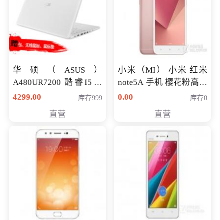
华硕（ASUS）
小米（MI） 小米 红米
A480UR7200 酷睿I5超
note5A 手机 樱花粉高配
薄学生办公游戏独显笔
版 全网通(3G+32G)
4299.00
0.00
库存999
库存0
记本电脑 金色 I5-7200
直营
直营
NV930-2G独