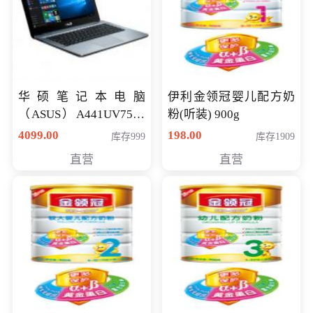
华硕笔记本电脑
伊利金领冠婴儿配方奶
（ASUS）A441UV7500
粉(听装) 900g
顽石（7代i7-7500U 4G
4099.00
198.00
库存999
库存1909
500G GT920MX 独显）
直营
直营
14英寸