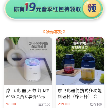
猜你喜欢
摩飞电器灭蚊灯MF-
摩飞电器便携式多功能
6060 会员专享价68元
料理杯（榨汁杯） 会员
专享价118元
98.00
219.00
库存100
库存100