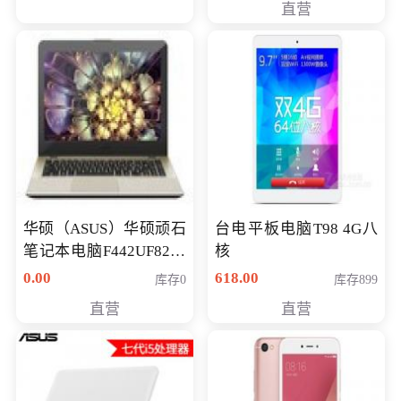
直营
华硕（ASUS）华硕顽石
台电平板电脑T98 4G八
笔记本电脑F442UF8250
核
八代独显轻薄办公商务
0.00
618.00
库存0
库存899
游戏笔记本 火爆推荐
直营
直营