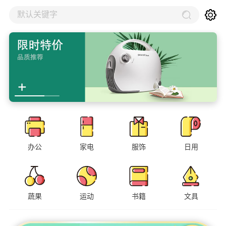
默认关键字
办公
家电
服饰
日用
蔬果
运动
书籍
文具