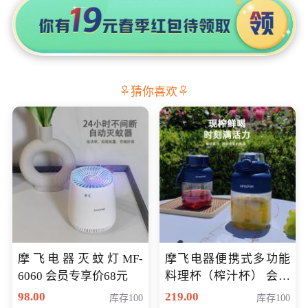
猜你喜欢
摩飞电器灭蚊灯MF-
摩飞电器便携式多功能
6060 会员专享价68元
料理杯（榨汁杯） 会员
专享价118元
98.00
219.00
库存100
库存100