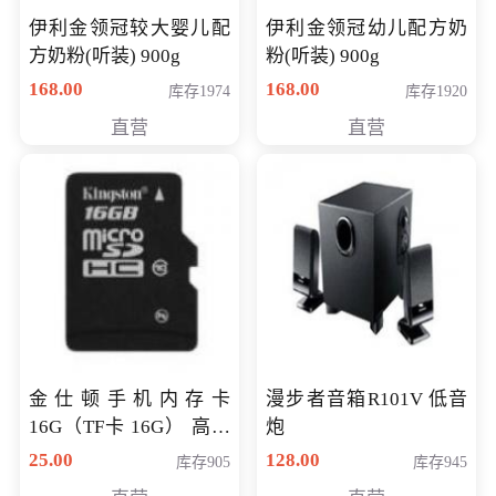
伊利金领冠较大婴儿配
伊利金领冠幼儿配方奶
方奶粉(听装) 900g
粉(听装) 900g
168.00
168.00
库存1974
库存1920
直营
直营
金仕顿手机内存卡
漫步者音箱R101V 低音
16G（TF卡 16G） 高速
炮
卡 CLASS 10
25.00
128.00
库存905
库存945