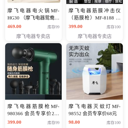
摩飞电器电火锅MF-
摩飞电器筋膜冲击仪
HG30 （摩飞电器鸳鸯锅
（筋膜枪）MF-8188 会
MF-HG30 ） 会员专享价
员专享价268元
469.00
399.00
库存99
库存100
319元
摩飞电器专卖店
摩飞电器专卖店
摩飞电器筋膜枪MF-
摩飞电器灭蚊灯MF-
980366 会员专享价299
98552 会员专享价68元
元
399.00
98.00
库存99
库存100