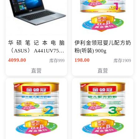
华硕笔记本电脑
伊利金领冠婴儿配方奶
（ASUS）A441UV7500
粉(听装) 900g
顽石（7代i7-7500U 4G
4099.00
198.00
库存999
库存1909
500G GT920MX 独显）
直营
直营
14英寸