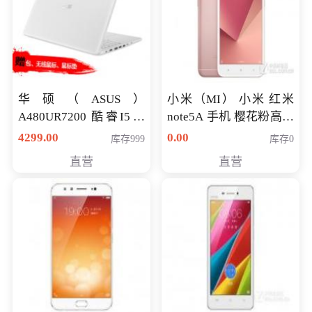
华硕（ASUS）
小米（MI） 小米 红米
A480UR7200 酷睿I5超
note5A 手机 樱花粉高配
薄学生办公游戏独显笔
版 全网通(3G+32G)
4299.00
0.00
库存999
库存0
记本电脑 金色 I5-7200
直营
直营
NV930-2G独