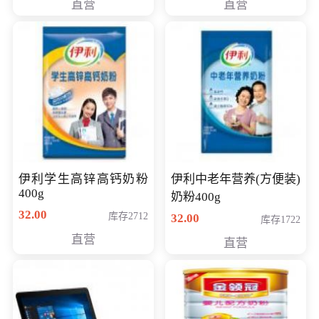
直营
直营
清入门级摄像机
伊利学生高锌高钙奶粉
伊利中老年营养(方便装)
400g
奶粉400g
32.00
库存2712
32.00
库存1722
直营
直营