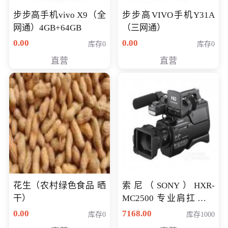
步步高手机vivo X9（全
步步高VIVO手机Y31A
网通）4GB+64GB
（三网通）
0.00
0.00
库存0
库存0
直营
直营
花生（农村绿色食品 晒
索尼（SONY）HXR-
干）
MC2500 专业肩扛式存
储卡全高清摄录一体机
0.00
7168.00
库存0
库存1000
婚庆 直播 团拜会 专业高