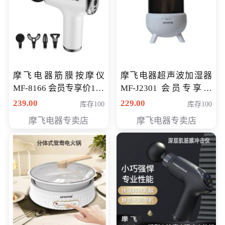
摩飞电器筋膜按摩仪
摩飞电器超声波加湿器
MF-8166 会员专享价168
MF-J2301 会员专享价
元
168元
239.00
229.00
库存100
库存100
摩飞电器专卖店
摩飞电器专卖店