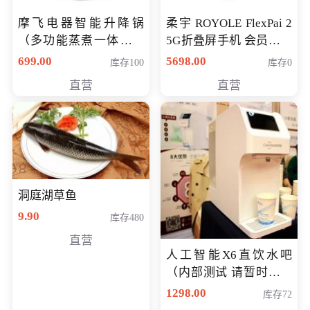
摩飞电器智能升降锅
柔宇 ROYOLE FlexPai 2
（多功能蒸煮一体锅）
5G折叠屏手机 会员专享
（智能升降养生锅） 会
购买价格 4998元
699.00
5698.00
库存100
库存0
员专享价399元
直营
直营
洞庭湖草鱼
9.90
库存480
直营
人工智能X6直饮水吧
（内部测试 请暂时不要
购买）
1298.00
库存72