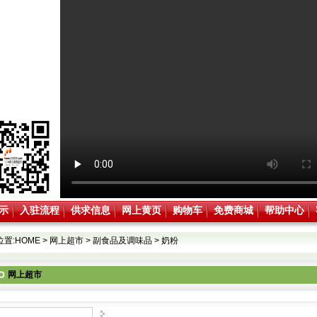
示
入驻流程
供求信息
网上黄页
购物车
免费商城
帮助中心
位置:
HOME
>
网上超市
>
副食品及调味品
>
奶粉
网上超市