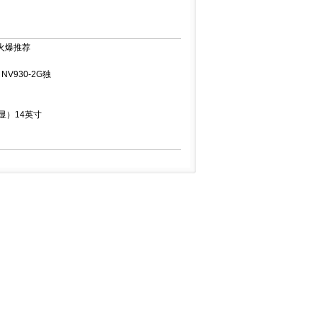
 火爆推荐
NV930-2G独
独显）14英寸