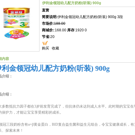
伊利金领冠幼儿配方奶粉(听装) 900g
直营
简要说明:
伊利金领冠幼儿配方奶粉(听装) 900g 3段
市场价:
188.00
商城价:
:168.00
库存
:1920 0
节省:
20
购买
收藏
细内容
伊利金领冠幼儿配方奶粉(听装) 900g
品介绍：
品介绍：
大多数抵抗力因子都在3岁前发育完成了，但抗体仍未达到成人水平。此时期的宝宝在
的保护力，才能让宝宝享受精彩的成长。
领冠三段奶粉含有α+β黄金蛋白，BID复合益生菌和益生元组合，令宝宝健康成长，有
长、探索未来！