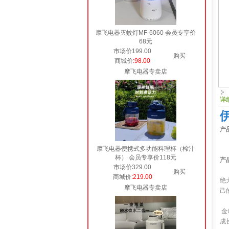
摩飞电器灭蚊灯MF-6060 会员专享价
68元
市场价199.00
购买
商城价
:98.00
摩飞电器专卖店
详
产
摩飞电器便携式多功能料理杯（榨汁
杯） 会员专享价118元
产
市场价329.00
购买
商城价
:219.00
绝
摩飞电器专卖店
己
金
成