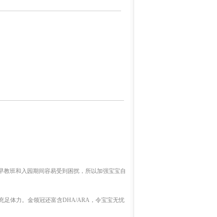
早教班和入园期间容易受到困扰，所以加强宝宝自
充足体力。金领冠还富含DHA/ARA，令宝宝无忧