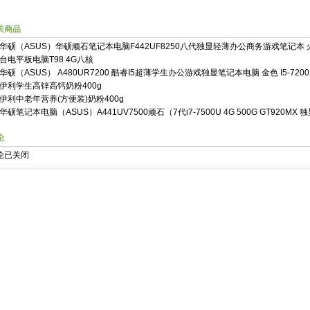
关商品
华硕（ASUS）华硕顽石笔记本电脑F442UF8250八代独显轻薄办公商务游戏笔记本
台电平板电脑T98 4G八核
华硕（ASUS） A480UR7200 酷睿I5超薄学生办公游戏独显笔记本电脑 金色 I5-7200 
伊利学生高锌高钙奶粉400g
伊利中老年营养(方便装)奶粉400g
华硕笔记本电脑（ASUS）A441UV7500顽石（7代i7-7500U 4G 500G GT920MX 
论
论已关闭