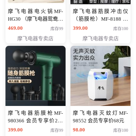
摩飞电器电火锅MF-
摩飞电器筋膜冲击仪
HG30 （摩飞电器鸳鸯锅
（筋膜枪）MF-8188 会
MF-HG30 ） 会员专享价
员专享价268元
469.00
399.00
库存99
库存100
319元
摩飞电器专卖店
摩飞电器专卖店
摩飞电器筋膜枪MF-
摩飞电器灭蚊灯MF-
980366 会员专享价299
98552 会员专享价68元
元
399.00
98.00
库存99
库存100