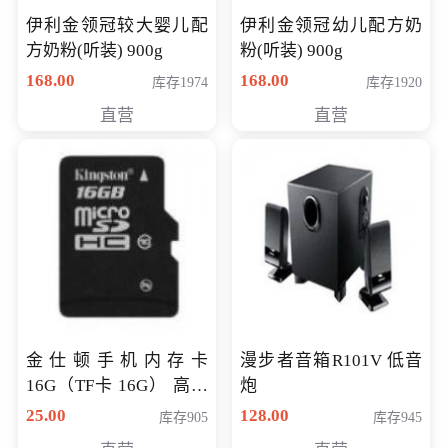
伊利金领冠较大婴儿配
伊利金领冠幼儿配方奶
方奶粉(听装) 900g
粉(听装) 900g
168.00
168.00
库存1974
库存1920
直营
直营
金仕顿手机内存卡
漫步者音箱R101V 低音
16G（TF卡 16G） 高速
炮
卡 CLASS 10
25.00
128.00
库存905
库存945