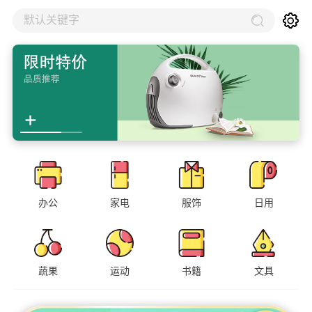
默认关键字
办公
家电
服饰
日用
蔬果
运动
书籍
文具