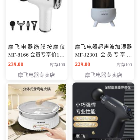
摩飞电器筋膜按摩仪
摩飞电器超声波加湿器
MF-8166 会员专享价168
MF-J2301 会员专享价
元
168元
239.00
229.00
库存100
库存100
摩飞电器专卖店
摩飞电器专卖店