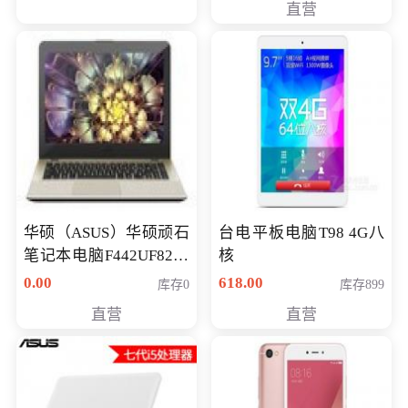
直营
华硕（ASUS）华硕顽石
台电平板电脑T98 4G八
笔记本电脑F442UF8250
核
八代独显轻薄办公商务
0.00
618.00
库存0
库存899
游戏笔记本 火爆推荐
直营
直营