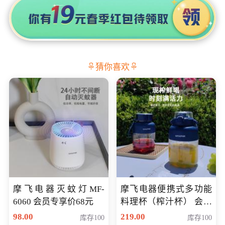
猜你喜欢
摩飞电器灭蚊灯MF-
摩飞电器便携式多功能
6060 会员专享价68元
料理杯（榨汁杯） 会员
专享价118元
98.00
219.00
库存100
库存100