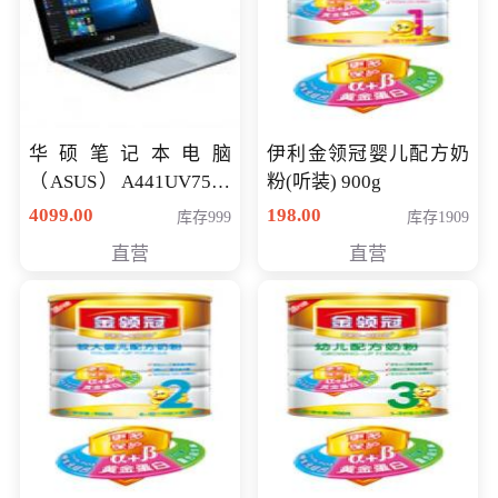
华硕笔记本电脑
伊利金领冠婴儿配方奶
（ASUS）A441UV7500
粉(听装) 900g
顽石（7代i7-7500U 4G
4099.00
198.00
库存999
库存1909
500G GT920MX 独显）
直营
直营
14英寸