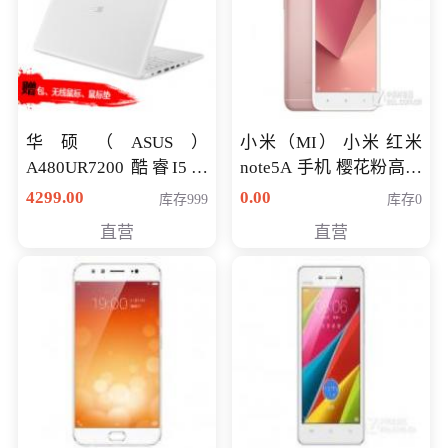
华硕（ASUS）
小米（MI） 小米 红米
A480UR7200 酷睿I5超
note5A 手机 樱花粉高配
薄学生办公游戏独显笔
版 全网通(3G+32G)
4299.00
0.00
库存999
库存0
记本电脑 金色 I5-7200
直营
直营
NV930-2G独