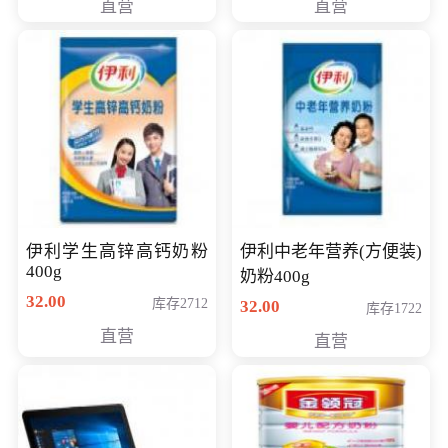
直营
直营
清入门级摄像机
伊利学生高锌高钙奶粉
伊利中老年营养(方便装)
400g
奶粉400g
32.00
库存2712
32.00
库存1722
直营
直营