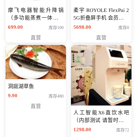
摩飞电器智能升降锅
柔宇 ROYOLE FlexPai 2
（多功能蒸煮一体锅）
5G折叠屏手机 会员专享
（智能升降养生锅） 会
购买价格 4998元
699.00
5698.00
库存100
库存0
员专享价399元
直营
直营
洞庭湖草鱼
9.90
库存480
直营
人工智能X6直饮水吧
（内部测试 请暂时不要
购买）
1298.00
库存72