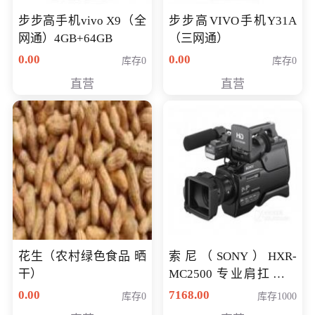
步步高手机vivo X9（全
步步高VIVO手机Y31A
网通）4GB+64GB
（三网通）
0.00
0.00
库存0
库存0
直营
直营
花生（农村绿色食品 晒
索尼（SONY）HXR-
干）
MC2500 专业肩扛式存
储卡全高清摄录一体机
0.00
7168.00
库存0
库存1000
婚庆 直播 团拜会 专业高