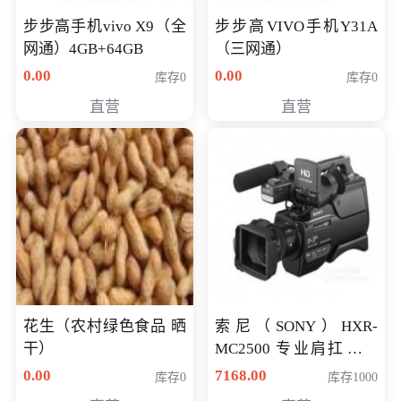
步步高手机vivo X9（全
步步高VIVO手机Y31A
网通）4GB+64GB
（三网通）
0.00
0.00
库存0
库存0
直营
直营
花生（农村绿色食品 晒
索尼（SONY）HXR-
干）
MC2500 专业肩扛式存
储卡全高清摄录一体机
0.00
7168.00
库存0
库存1000
婚庆 直播 团拜会 专业高