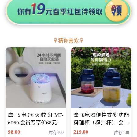
猜你喜欢
摩飞电器灭蚊灯MF-
摩飞电器便携式多功能
6060 会员专享价68元
料理杯（榨汁杯） 会员
专享价118元
98.00
219.00
库存100
库存100