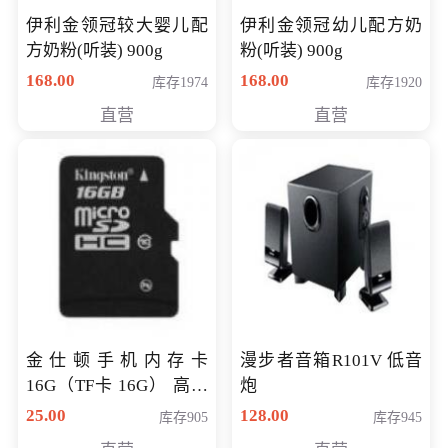
伊利金领冠较大婴儿配
伊利金领冠幼儿配方奶
方奶粉(听装) 900g
粉(听装) 900g
168.00
168.00
库存1974
库存1920
直营
直营
金仕顿手机内存卡
漫步者音箱R101V 低音
16G（TF卡 16G） 高速
炮
卡 CLASS 10
25.00
128.00
库存905
库存945