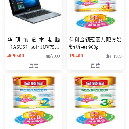
华硕笔记本电脑
伊利金领冠婴儿配方奶
（ASUS）A441UV7500
粉(听装) 900g
顽石（7代i7-7500U 4G
4099.00
198.00
库存999
库存1909
500G GT920MX 独显）
直营
直营
14英寸