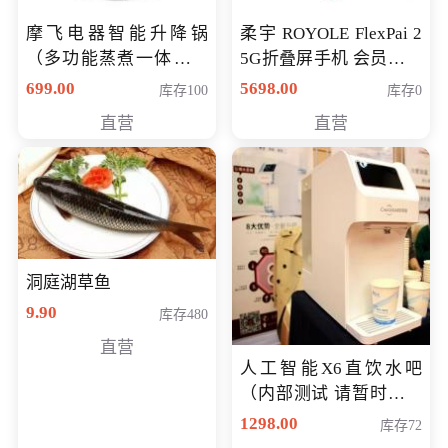
摩飞电器智能升降锅
柔宇 ROYOLE FlexPai 2
（多功能蒸煮一体锅）
5G折叠屏手机 会员专享
（智能升降养生锅） 会
购买价格 4998元
699.00
5698.00
库存100
库存0
员专享价399元
直营
直营
洞庭湖草鱼
9.90
库存480
直营
人工智能X6直饮水吧
（内部测试 请暂时不要
购买）
1298.00
库存72