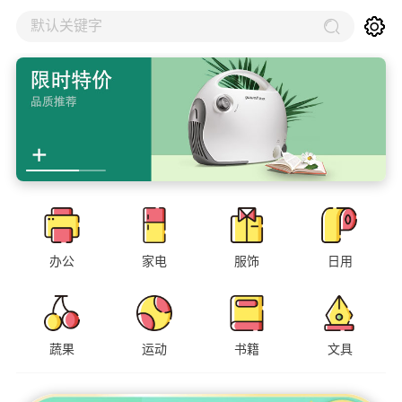
默认关键字
办公
家电
服饰
日用
蔬果
运动
书籍
文具