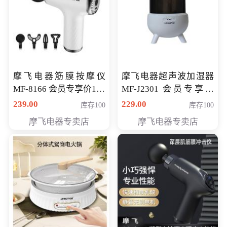
摩飞电器筋膜按摩仪
摩飞电器超声波加湿器
MF-8166 会员专享价168
MF-J2301 会员专享价
元
168元
239.00
229.00
库存100
库存100
摩飞电器专卖店
摩飞电器专卖店