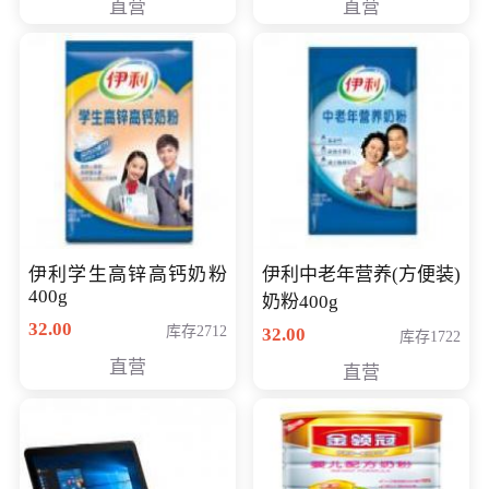
直营
直营
清入门级摄像机
伊利学生高锌高钙奶粉
伊利中老年营养(方便装)
400g
奶粉400g
32.00
库存2712
32.00
库存1722
直营
直营