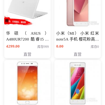
华硕（ASUS）
小米（MI） 小米 红米
A480UR7200 酷睿I5超
note5A 手机 樱花粉高配
薄学生办公游戏独显笔
版 全网通(3G+32G)
4299.00
0.00
库存999
库存0
记本电脑 金色 I5-7200
直营
直营
NV930-2G独