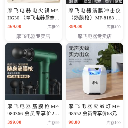
摩飞电器电火锅MF-
摩飞电器筋膜冲击仪
HG30 （摩飞电器鸳鸯锅
（筋膜枪）MF-8188 会
MF-HG30 ） 会员专享价
员专享价268元
469.00
399.00
库存99
库存100
319元
摩飞电器专卖店
摩飞电器专卖店
摩飞电器筋膜枪MF-
摩飞电器灭蚊灯MF-
980366 会员专享价299
98552 会员专享价68元
元
399.00
98.00
库存99
库存100