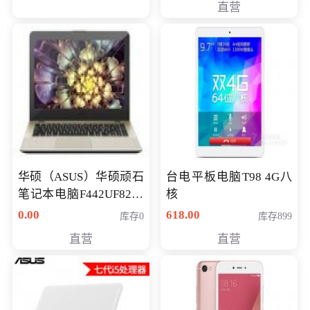
直营
华硕（ASUS）华硕顽石
台电平板电脑T98 4G八
笔记本电脑F442UF8250
核
八代独显轻薄办公商务
0.00
618.00
库存0
库存899
游戏笔记本 火爆推荐
直营
直营