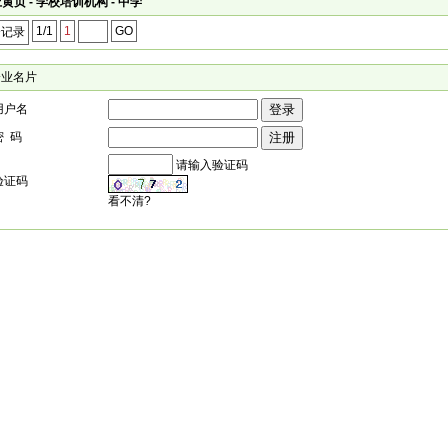
黄页 - 学校培训机构 - 中学
1/1
1
GO
个记录
企业名片
用户名
密 码
请输入验证码
验证码
看不清?