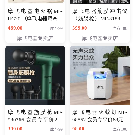
摩飞电器电火锅MF-
摩飞电器筋膜冲击仪
HG30 （摩飞电器鸳鸯锅
（筋膜枪）MF-8188 会
MF-HG30 ） 会员专享价
员专享价268元
469.00
399.00
库存99
库存100
319元
摩飞电器专卖店
摩飞电器专卖店
摩飞电器筋膜枪MF-
摩飞电器灭蚊灯MF-
980366 会员专享价299
98552 会员专享价68元
元
399.00
98.00
库存99
库存100