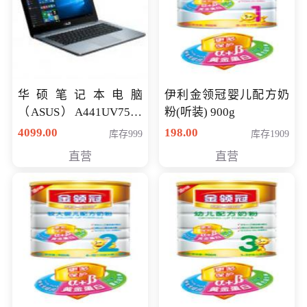
华硕笔记本电脑
伊利金领冠婴儿配方奶
（ASUS）A441UV7500
粉(听装) 900g
顽石（7代i7-7500U 4G
4099.00
198.00
库存999
库存1909
500G GT920MX 独显）
直营
直营
14英寸