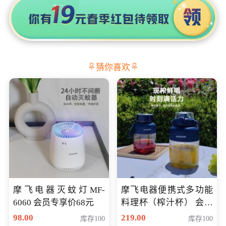
猜你喜欢
摩飞电器灭蚊灯MF-
摩飞电器便携式多功能
6060 会员专享价68元
料理杯（榨汁杯） 会员
专享价118元
98.00
219.00
库存100
库存100