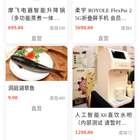
摩飞电器智能升降锅
柔宇 ROYOLE FlexPai 2
（多功能蒸煮一体锅）
5G折叠屏手机 会员专享
（智能升降养生锅） 会
购买价格 4998元
699.00
5698.00
库存100
库存0
员专享价399元
直营
直营
洞庭湖草鱼
9.90
库存480
直营
人工智能X6直饮水吧
（内部测试 请暂时不要
购买）
1298.00
库存72