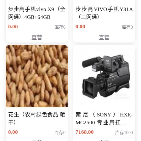
步步高手机vivo X9（全
步步高VIVO手机Y31A
网通）4GB+64GB
（三网通）
0.00
0.00
库存0
库存0
直营
直营
花生（农村绿色食品 晒
索尼（SONY）HXR-
干）
MC2500 专业肩扛式存
储卡全高清摄录一体机
0.00
7168.00
库存0
库存1000
婚庆 直播 团拜会 专业高