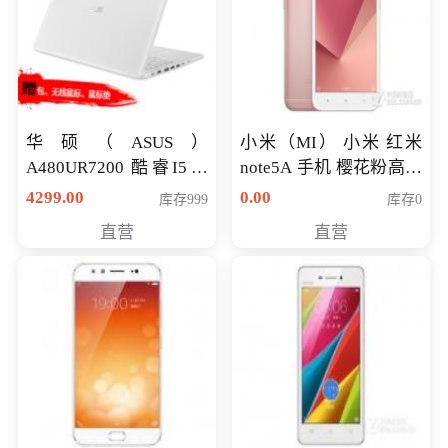
华硕（ASUS）
小米（MI） 小米 红米
A480UR7200 酷睿I5超
note5A 手机 樱花粉高配
薄学生办公游戏独显笔
版 全网通(3G+32G)
4299.00
0.00
库存999
库存0
记本电脑 金色 I5-7200
直营
直营
NV930-2G独