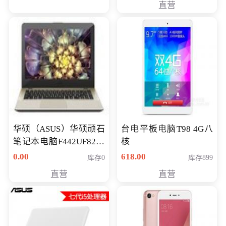
直营
华硕（ASUS）华硕顽石
台电平板电脑T98 4G八
笔记本电脑F442UF8250
核
八代独显轻薄办公商务
0.00
618.00
库存0
库存899
游戏笔记本 火爆推荐
直营
直营