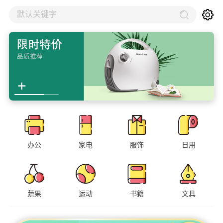
默认关键字
办公
家电
服饰
日用
蔬果
运动
书籍
文具