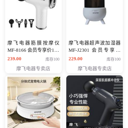
摩飞电器筋膜按摩仪
摩飞电器超声波加湿器
MF-8166 会员专享价168
MF-J2301 会员专享价
元
168元
239.00
229.00
库存100
库存100
摩飞电器专卖店
摩飞电器专卖店