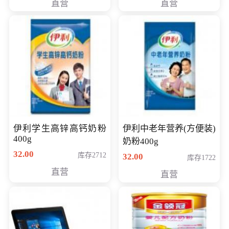
直营
直营
清入门级摄像机
伊利学生高锌高钙奶粉
伊利中老年营养(方便装)
400g
奶粉400g
32.00
库存2712
32.00
库存1722
直营
直营