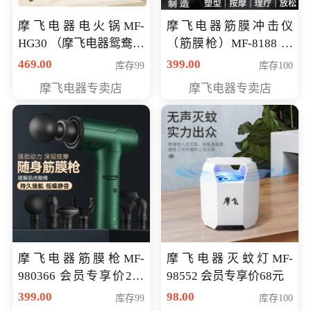
摩飞电器电火锅MF-
摩飞电器筋膜冲击仪
HG30 （摩飞电器鸳鸯锅
（筋膜枪）MF-8188 会
MF-HG30 ） 会员专享价
员专享价268元
469.00
399.00
库存99
库存100
319元
摩飞电器专卖店
摩飞电器专卖店
摩飞电器筋膜枪MF-
摩飞电器灭蚊灯MF-
980366 会员专享价299
98552 会员专享价68元
元
399.00
98.00
库存99
库存100