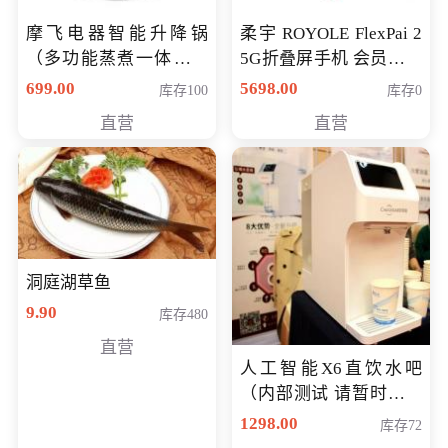
摩飞电器智能升降锅
柔宇 ROYOLE FlexPai 2
（多功能蒸煮一体锅）
5G折叠屏手机 会员专享
（智能升降养生锅） 会
购买价格 4998元
699.00
5698.00
库存100
库存0
员专享价399元
直营
直营
洞庭湖草鱼
9.90
库存480
直营
人工智能X6直饮水吧
（内部测试 请暂时不要
购买）
1298.00
库存72