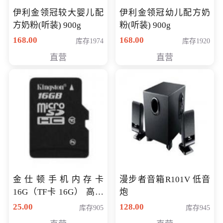
伊利金领冠较大婴儿配
伊利金领冠幼儿配方奶
方奶粉(听装) 900g
粉(听装) 900g
168.00
168.00
库存1974
库存1920
直营
直营
金仕顿手机内存卡
漫步者音箱R101V 低音
16G（TF卡 16G） 高速
炮
卡 CLASS 10
25.00
128.00
库存905
库存945