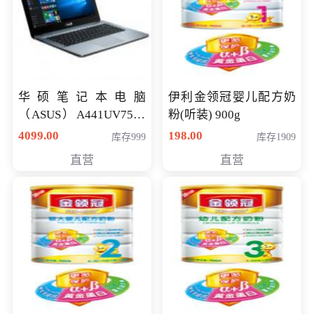
华硕笔记本电脑
伊利金领冠婴儿配方奶
（ASUS）A441UV7500
粉(听装) 900g
顽石（7代i7-7500U 4G
4099.00
198.00
库存999
库存1909
500G GT920MX 独显）
直营
直营
14英寸