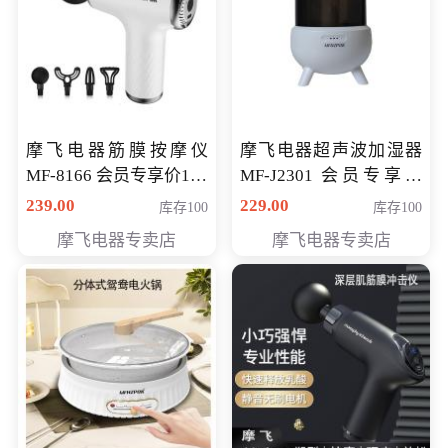
摩飞电器筋膜按摩仪
摩飞电器超声波加湿器
MF-8166 会员专享价168
MF-J2301 会员专享价
元
168元
239.00
229.00
库存100
库存100
摩飞电器专卖店
摩飞电器专卖店