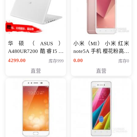
华硕（ASUS）
小米（MI） 小米 红米
A480UR7200 酷睿I5超
note5A 手机 樱花粉高配
薄学生办公游戏独显笔
版 全网通(3G+32G)
4299.00
0.00
库存999
库存0
记本电脑 金色 I5-7200
直营
直营
NV930-2G独