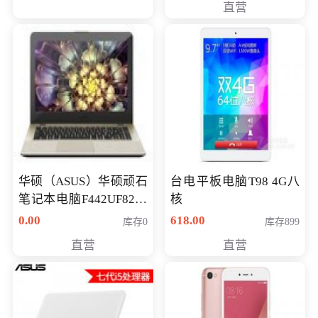
直营
华硕（ASUS）华硕顽石
台电平板电脑T98 4G八
笔记本电脑F442UF8250
核
八代独显轻薄办公商务
0.00
618.00
库存0
库存899
游戏笔记本 火爆推荐
直营
直营