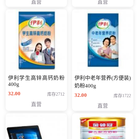
直营
直营
清入门级摄像机
伊利学生高锌高钙奶粉
伊利中老年营养(方便装)
400g
奶粉400g
32.00
库存2712
32.00
库存1722
直营
直营