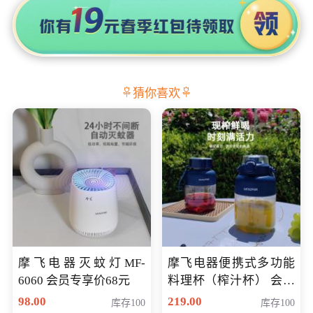
猜你喜欢
摩飞电器灭蚊灯MF-
摩飞电器便携式多功能
6060 会员专享价68元
料理杯（榨汁杯） 会员
专享价118元
98.00
219.00
库存100
库存100