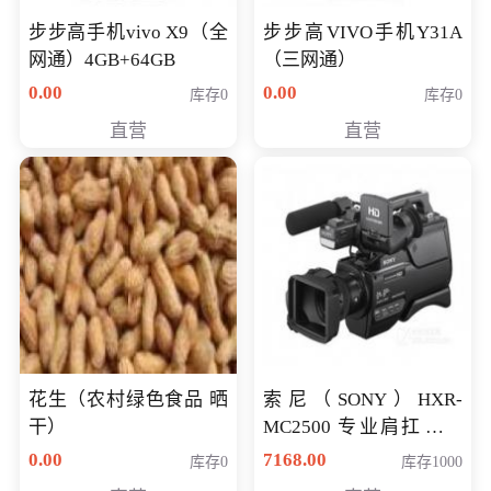
步步高手机vivo X9（全
步步高VIVO手机Y31A
网通）4GB+64GB
（三网通）
0.00
0.00
库存0
库存0
直营
直营
花生（农村绿色食品 晒
索尼（SONY）HXR-
干）
MC2500 专业肩扛式存
储卡全高清摄录一体机
0.00
7168.00
库存0
库存1000
婚庆 直播 团拜会 专业高