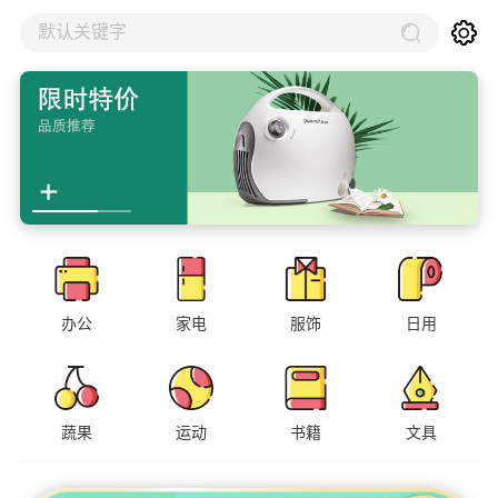
默认关键字
办公
家电
服饰
日用
蔬果
运动
书籍
文具