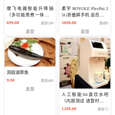
摩飞电器智能升降锅
柔宇 ROYOLE FlexPai 2
（多功能蒸煮一体锅）
5G折叠屏手机 会员专享
（智能升降养生锅） 会
购买价格 4998元
699.00
5698.00
库存100
库存0
员专享价399元
直营
直营
洞庭湖草鱼
9.90
库存480
直营
人工智能X6直饮水吧
（内部测试 请暂时不要
购买）
1298.00
库存72