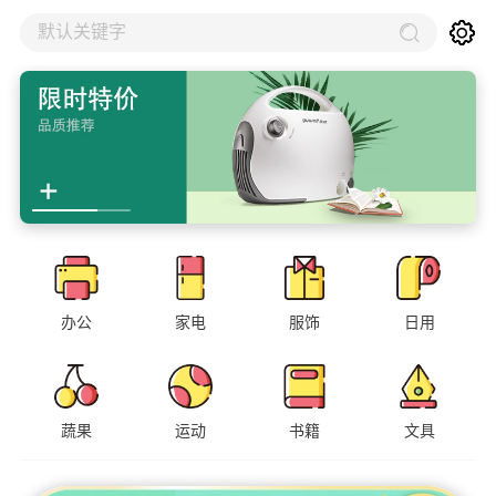
默认关键字
办公
家电
服饰
日用
蔬果
运动
书籍
文具