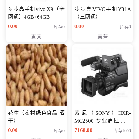
步步高手机vivo X9（全
步步高VIVO手机Y31A
网通）4GB+64GB
（三网通）
0.00
0.00
库存0
库存0
直营
直营
花生（农村绿色食品 晒
索尼（SONY）HXR-
干）
MC2500 专业肩扛式存
储卡全高清摄录一体机
0.00
7168.00
库存0
库存1000
婚庆 直播 团拜会 专业高