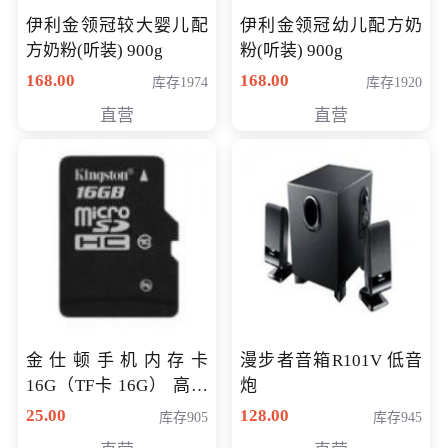
伊利金领冠较大婴儿配
伊利金领冠幼儿配方奶
方奶粉(听装) 900g
粉(听装) 900g
168.00
168.00
库存1974
库存1920
直营
直营
金仕顿手机内存卡
漫步者音箱R101V 低音
16G（TF卡 16G） 高速
炮
卡 CLASS 10
25.00
128.00
库存905
库存945