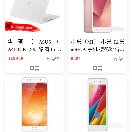
华硕（ASUS）
小米（MI） 小米 红米
A480UR7200 酷睿I5超
note5A 手机 樱花粉高配
薄学生办公游戏独显笔
版 全网通(3G+32G)
4299.00
0.00
库存999
库存0
记本电脑 金色 I5-7200
直营
直营
NV930-2G独