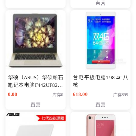
直营
华硕（ASUS）华硕顽石
台电平板电脑T98 4G八
笔记本电脑F442UF8250
核
八代独显轻薄办公商务
0.00
618.00
库存0
库存899
游戏笔记本 火爆推荐
直营
直营