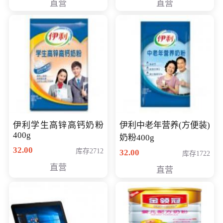
直营
直营
清入门级摄像机
伊利学生高锌高钙奶粉
伊利中老年营养(方便装)
400g
奶粉400g
32.00
库存2712
32.00
库存1722
直营
直营