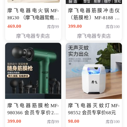
摩飞电器电火锅MF-
摩飞电器筋膜冲击仪
HG30 （摩飞电器鸳鸯锅
（筋膜枪）MF-8188 会
MF-HG30 ） 会员专享价
员专享价268元
469.00
399.00
库存99
库存100
319元
摩飞电器专卖店
摩飞电器专卖店
摩飞电器筋膜枪MF-
摩飞电器灭蚊灯MF-
980366 会员专享价299
98552 会员专享价68元
元
399.00
98.00
库存99
库存100