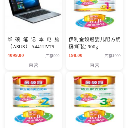
华硕笔记本电脑
伊利金领冠婴儿配方奶
（ASUS）A441UV7500
粉(听装) 900g
顽石（7代i7-7500U 4G
4099.00
198.00
库存999
库存1909
500G GT920MX 独显）
直营
直营
14英寸