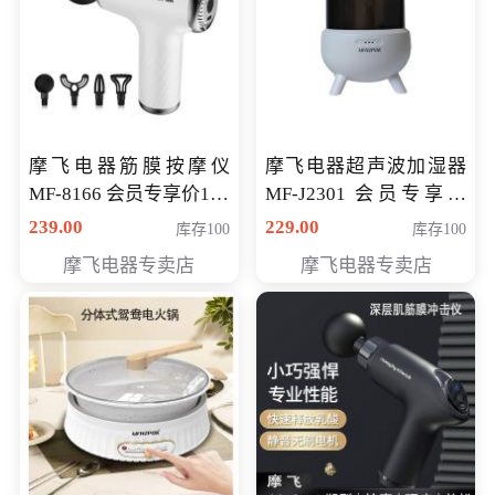
摩飞电器筋膜按摩仪
摩飞电器超声波加湿器
MF-8166 会员专享价168
MF-J2301 会员专享价
元
168元
239.00
229.00
库存100
库存100
摩飞电器专卖店
摩飞电器专卖店