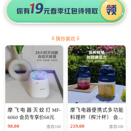
猜你喜欢
摩飞电器灭蚊灯MF-
摩飞电器便携式多功能
6060 会员专享价68元
料理杯（榨汁杯） 会员
专享价118元
98.00
219.00
库存100
库存100