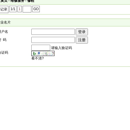
黄页 - 维修服务 - 修鞋
1/1
1
GO
个记录
企业名片
用户名
密 码
请输入验证码
验证码
看不清?