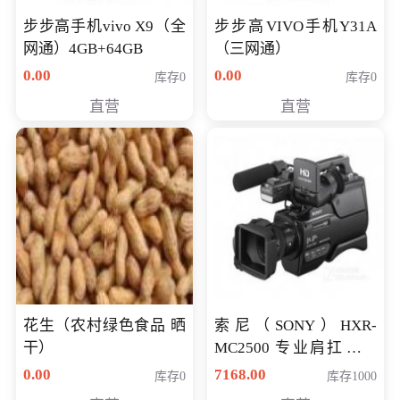
步步高手机vivo X9（全
步步高VIVO手机Y31A
网通）4GB+64GB
（三网通）
0.00
0.00
库存0
库存0
直营
直营
花生（农村绿色食品 晒
索尼（SONY）HXR-
干）
MC2500 专业肩扛式存
储卡全高清摄录一体机
0.00
7168.00
库存0
库存1000
婚庆 直播 团拜会 专业高