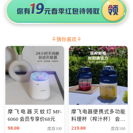
猜你喜欢
摩飞电器灭蚊灯MF-
摩飞电器便携式多功能
6060 会员专享价68元
料理杯（榨汁杯） 会员
专享价118元
98.00
219.00
库存100
库存100