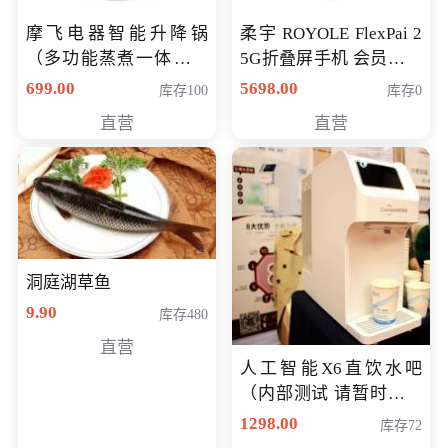
摩飞电器智能升降锅
柔宇 ROYOLE FlexPai 2
（多功能蒸煮一体锅）
5G折叠屏手机 会员专享
（智能升降养生锅） 会
购买价格 4998元
699.00
5698.00
库存100
库存0
员专享价399元
直营
直营
洞庭湖草鱼
9.90
库存480
直营
人工智能X6直饮水吧
（内部测试 请暂时不要
购买）
1298.00
库存72