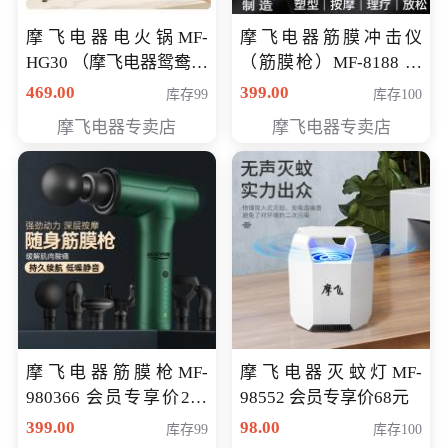
摩飞电器电火锅MF-
摩飞电器筋膜冲击仪
HG30 （摩飞电器鸳鸯锅
（筋膜枪）MF-8188 会
MF-HG30 ） 会员专享价
员专享价268元
469.00
399.00
库存99
库存100
319元
摩飞电器专卖店
摩飞电器专卖店
摩飞电器筋膜枪MF-
摩飞电器灭蚊灯MF-
980366 会员专享价299
98552 会员专享价68元
元
399.00
98.00
库存99
库存100