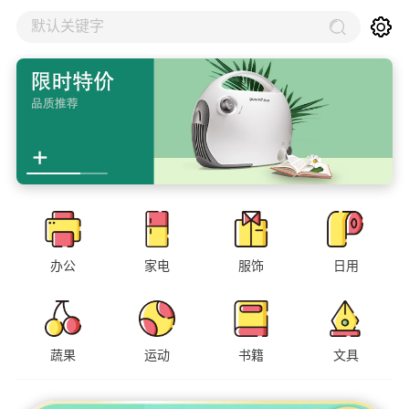
默认关键字
办公
家电
服饰
日用
蔬果
运动
书籍
文具