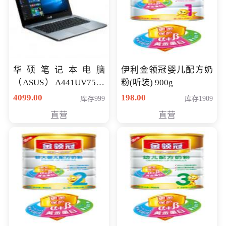
华硕笔记本电脑
伊利金领冠婴儿配方奶
（ASUS）A441UV7500
粉(听装) 900g
顽石（7代i7-7500U 4G
4099.00
198.00
库存999
库存1909
500G GT920MX 独显）
直营
直营
14英寸