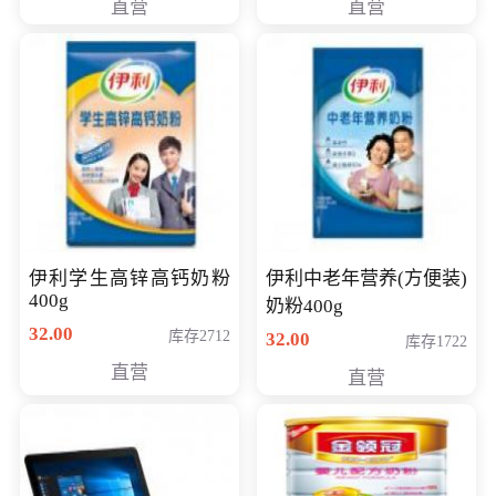
直营
直营
清入门级摄像机
伊利学生高锌高钙奶粉
伊利中老年营养(方便装)
400g
奶粉400g
32.00
库存2712
32.00
库存1722
直营
直营