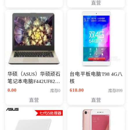
直营
华硕（ASUS）华硕顽石
台电平板电脑T98 4G八
笔记本电脑F442UF8250
核
八代独显轻薄办公商务
0.00
618.00
库存0
库存899
游戏笔记本 火爆推荐
直营
直营