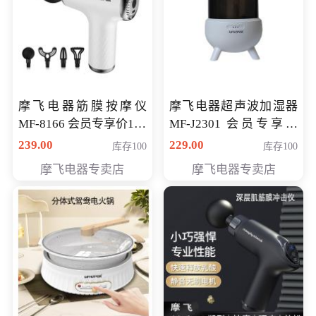
摩飞电器筋膜按摩仪
摩飞电器超声波加湿器
MF-8166 会员专享价168
MF-J2301 会员专享价
元
168元
239.00
229.00
库存100
库存100
摩飞电器专卖店
摩飞电器专卖店