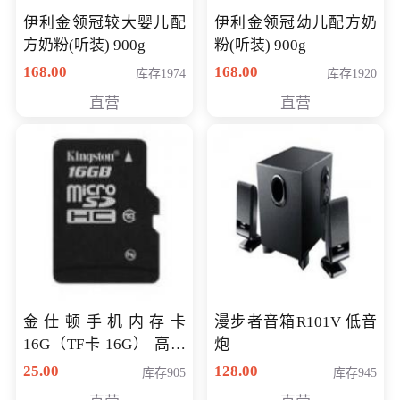
伊利金领冠较大婴儿配
伊利金领冠幼儿配方奶
方奶粉(听装) 900g
粉(听装) 900g
168.00
168.00
库存1974
库存1920
直营
直营
金仕顿手机内存卡
漫步者音箱R101V 低音
16G（TF卡 16G） 高速
炮
卡 CLASS 10
25.00
128.00
库存905
库存945