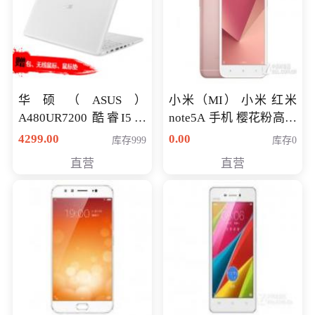
华硕（ASUS）
小米（MI） 小米 红米
A480UR7200 酷睿I5超
note5A 手机 樱花粉高配
薄学生办公游戏独显笔
版 全网通(3G+32G)
4299.00
0.00
库存999
库存0
记本电脑 金色 I5-7200
直营
直营
NV930-2G独