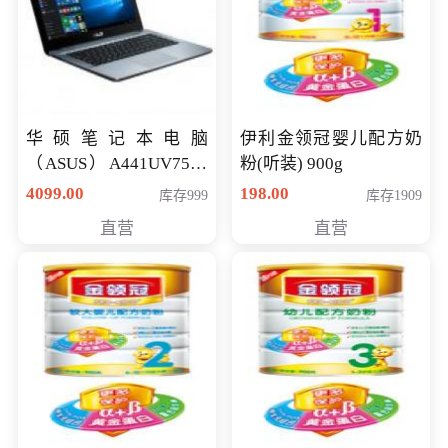
华硕笔记本电脑
伊利金领冠婴儿配方奶
（ASUS）A441UV7500
粉(听装) 900g
顽石（7代i7-7500U 4G
4099.00
198.00
库存999
库存1909
500G GT920MX 独显）
直营
直营
14英寸