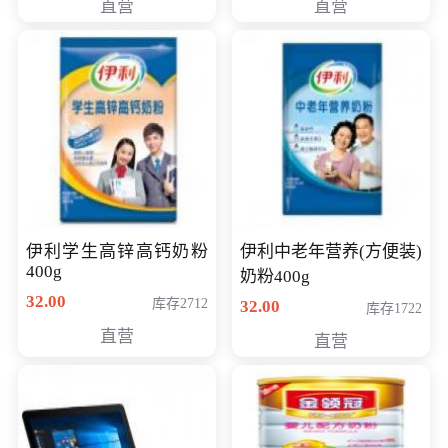
直营
直营
清入门级摄像机
伊利学生高锌高钙奶粉
伊利中老年营养(方便装)
400g
奶粉400g
32.00
库存2712
32.00
库存1722
直营
直营