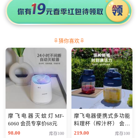
猜你喜欢
摩飞电器灭蚊灯MF-
摩飞电器便携式多功能
6060 会员专享价68元
料理杯（榨汁杯） 会员
专享价118元
98.00
219.00
库存100
库存100