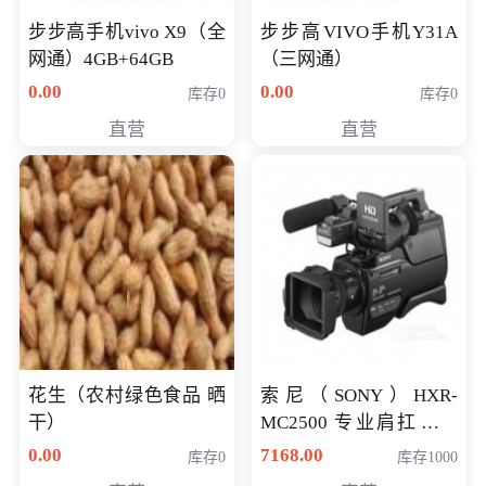
步步高手机vivo X9（全
步步高VIVO手机Y31A
网通）4GB+64GB
（三网通）
0.00
0.00
库存0
库存0
直营
直营
花生（农村绿色食品 晒
索尼（SONY）HXR-
干）
MC2500 专业肩扛式存
储卡全高清摄录一体机
0.00
7168.00
库存0
库存1000
婚庆 直播 团拜会 专业高