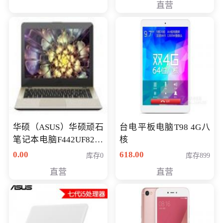
直营
华硕（ASUS）华硕顽石
台电平板电脑T98 4G八
笔记本电脑F442UF8250
核
八代独显轻薄办公商务
0.00
618.00
库存0
库存899
游戏笔记本 火爆推荐
直营
直营