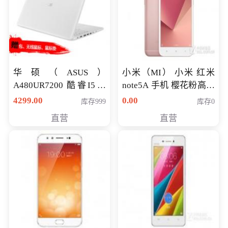
华硕（ASUS）
小米（MI） 小米 红米
A480UR7200 酷睿I5超
note5A 手机 樱花粉高配
薄学生办公游戏独显笔
版 全网通(3G+32G)
4299.00
0.00
库存999
库存0
记本电脑 金色 I5-7200
直营
直营
NV930-2G独