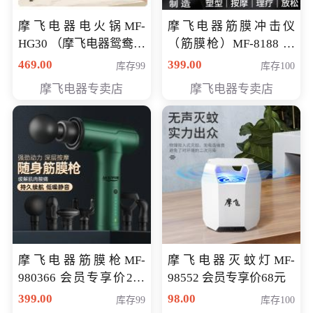
摩飞电器电火锅MF-
摩飞电器筋膜冲击仪
HG30 （摩飞电器鸳鸯锅
（筋膜枪）MF-8188 会
MF-HG30 ） 会员专享价
员专享价268元
469.00
399.00
库存99
库存100
319元
摩飞电器专卖店
摩飞电器专卖店
摩飞电器筋膜枪MF-
摩飞电器灭蚊灯MF-
980366 会员专享价299
98552 会员专享价68元
元
399.00
98.00
库存99
库存100