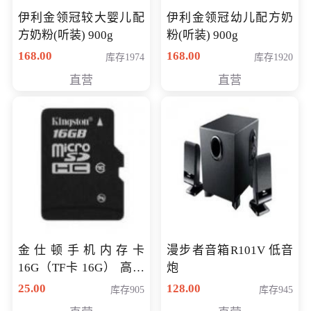
伊利金领冠较大婴儿配
伊利金领冠幼儿配方奶
方奶粉(听装) 900g
粉(听装) 900g
168.00
168.00
库存1974
库存1920
直营
直营
金仕顿手机内存卡
漫步者音箱R101V 低音
16G（TF卡 16G） 高速
炮
卡 CLASS 10
25.00
128.00
库存905
库存945