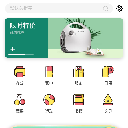
默认关键字
办公
家电
服饰
日用
蔬果
运动
书籍
文具