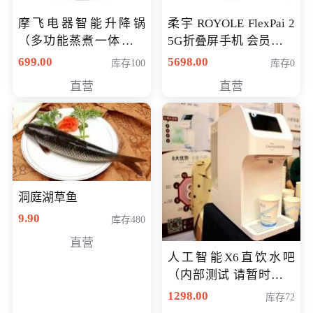
摩飞电器智能升降锅
柔宇 ROYOLE FlexPai 2
（多功能蒸煮一体锅）
5G折叠屏手机 会员专享
（智能升降养生锅） 会
购买价格 4998元
699.00
5698.00
库存100
库存0
员专享价399元
直营
直营
洞庭湖草鱼
9.90
库存480
直营
人工智能X6直饮水吧
（内部测试 请暂时不要
购买）
1298.00
库存72