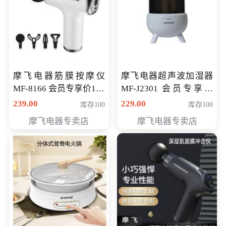
摩飞电器筋膜按摩仪
摩飞电器超声波加湿器
MF-8166 会员专享价168
MF-J2301 会员专享价
元
168元
239.00
229.00
库存100
库存100
摩飞电器专卖店
摩飞电器专卖店