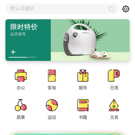
默认关键字
办公
家电
服饰
日用
蔬果
运动
书籍
文具