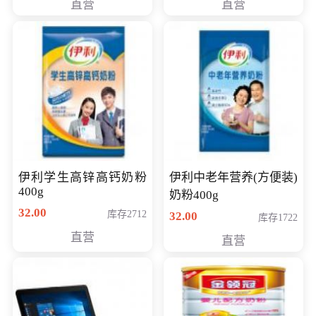
直营
直营
清入门级摄像机
伊利学生高锌高钙奶粉
伊利中老年营养(方便装)
400g
奶粉400g
32.00
库存2712
32.00
库存1722
直营
直营