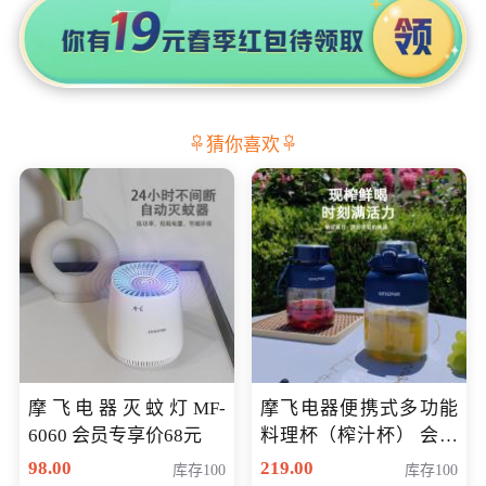
猜你喜欢
摩飞电器灭蚊灯MF-
摩飞电器便携式多功能
6060 会员专享价68元
料理杯（榨汁杯） 会员
专享价118元
98.00
219.00
库存100
库存100