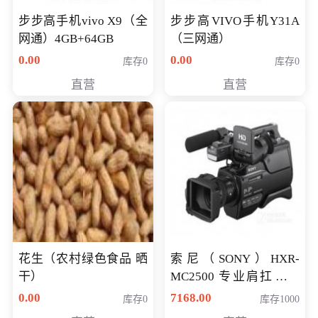
步步高手机vivo X9（全
步步高VIVO手机Y31A
网通）4GB+64GB
（三网通）
0.00
0.00
库存0
库存0
直营
直营
花生（农村绿色食品 晒
索尼（SONY）HXR-
干）
MC2500 专业肩扛式存
储卡全高清摄录一体机
0.00
7168.00
库存0
库存1000
婚庆 直播 团拜会 专业高