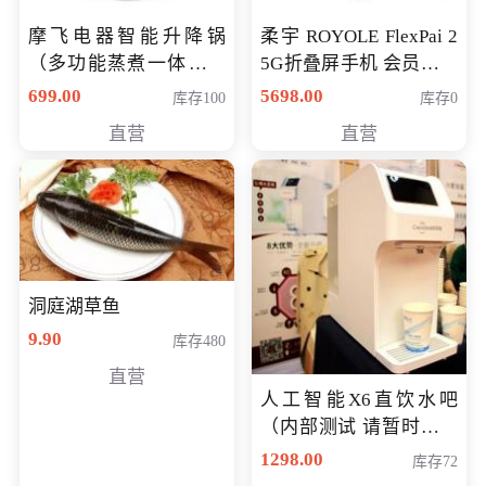
摩飞电器智能升降锅
柔宇 ROYOLE FlexPai 2
（多功能蒸煮一体锅）
5G折叠屏手机 会员专享
（智能升降养生锅） 会
购买价格 4998元
699.00
5698.00
库存100
库存0
员专享价399元
直营
直营
洞庭湖草鱼
9.90
库存480
直营
人工智能X6直饮水吧
（内部测试 请暂时不要
购买）
1298.00
库存72