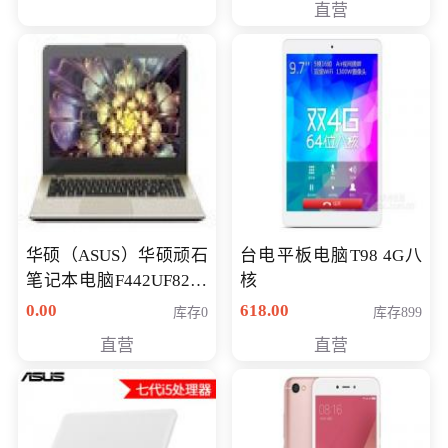
直营
华硕（ASUS）华硕顽石
台电平板电脑T98 4G八
笔记本电脑F442UF8250
核
八代独显轻薄办公商务
0.00
618.00
库存0
库存899
游戏笔记本 火爆推荐
直营
直营