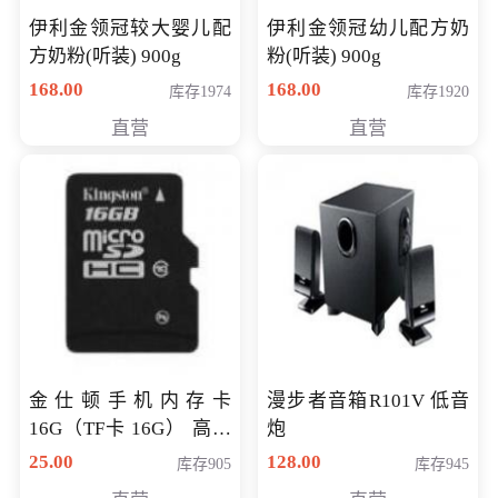
伊利金领冠较大婴儿配
伊利金领冠幼儿配方奶
方奶粉(听装) 900g
粉(听装) 900g
168.00
168.00
库存1974
库存1920
直营
直营
金仕顿手机内存卡
漫步者音箱R101V 低音
16G（TF卡 16G） 高速
炮
卡 CLASS 10
25.00
128.00
库存905
库存945