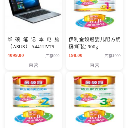
华硕笔记本电脑
伊利金领冠婴儿配方奶
（ASUS）A441UV7500
粉(听装) 900g
顽石（7代i7-7500U 4G
4099.00
198.00
库存999
库存1909
500G GT920MX 独显）
直营
直营
14英寸