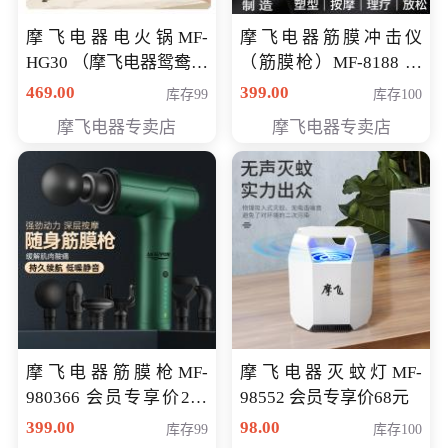
摩飞电器电火锅MF-
摩飞电器筋膜冲击仪
HG30 （摩飞电器鸳鸯锅
（筋膜枪）MF-8188 会
MF-HG30 ） 会员专享价
员专享价268元
469.00
399.00
库存99
库存100
319元
摩飞电器专卖店
摩飞电器专卖店
摩飞电器筋膜枪MF-
摩飞电器灭蚊灯MF-
980366 会员专享价299
98552 会员专享价68元
元
399.00
98.00
库存99
库存100