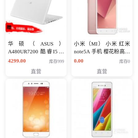
华硕（ASUS）
小米（MI） 小米 红米
A480UR7200 酷睿I5超
note5A 手机 樱花粉高配
薄学生办公游戏独显笔
版 全网通(3G+32G)
4299.00
0.00
库存999
库存0
记本电脑 金色 I5-7200
直营
直营
NV930-2G独