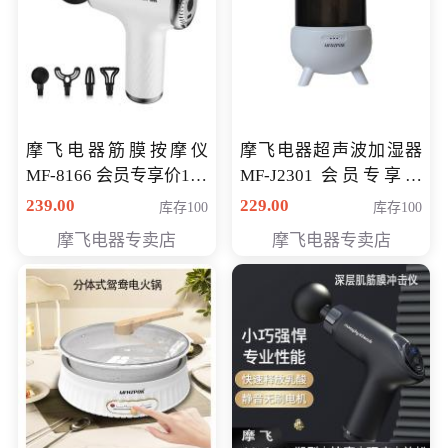
摩飞电器筋膜按摩仪
摩飞电器超声波加湿器
MF-8166 会员专享价168
MF-J2301 会员专享价
元
168元
239.00
229.00
库存100
库存100
摩飞电器专卖店
摩飞电器专卖店