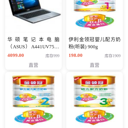
华硕笔记本电脑
伊利金领冠婴儿配方奶
（ASUS）A441UV7500
粉(听装) 900g
顽石（7代i7-7500U 4G
4099.00
198.00
库存999
库存1909
500G GT920MX 独显）
直营
直营
14英寸