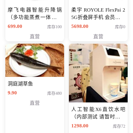
摩飞电器智能升降锅
柔宇 ROYOLE FlexPai 2
（多功能蒸煮一体锅）
5G折叠屏手机 会员专享
（智能升降养生锅） 会
购买价格 4998元
699.00
5698.00
库存100
库存0
员专享价399元
直营
直营
洞庭湖草鱼
9.90
库存480
直营
人工智能X6直饮水吧
（内部测试 请暂时不要
购买）
1298.00
库存72