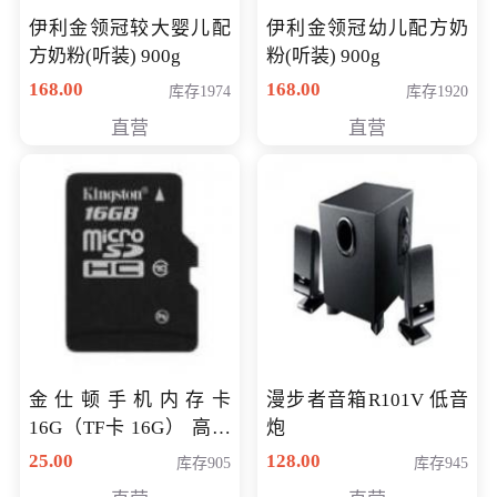
伊利金领冠较大婴儿配
伊利金领冠幼儿配方奶
方奶粉(听装) 900g
粉(听装) 900g
168.00
168.00
库存1974
库存1920
直营
直营
金仕顿手机内存卡
漫步者音箱R101V 低音
16G（TF卡 16G） 高速
炮
卡 CLASS 10
25.00
128.00
库存905
库存945