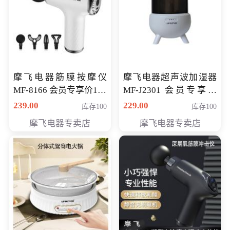
摩飞电器筋膜按摩仪
摩飞电器超声波加湿器
MF-8166 会员专享价168
MF-J2301 会员专享价
元
168元
239.00
229.00
库存100
库存100
摩飞电器专卖店
摩飞电器专卖店