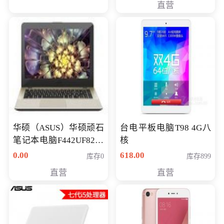
直营
华硕（ASUS）华硕顽石
台电平板电脑T98 4G八
笔记本电脑F442UF8250
核
八代独显轻薄办公商务
0.00
618.00
库存0
库存899
游戏笔记本 火爆推荐
直营
直营