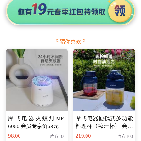
猜你喜欢
摩飞电器灭蚊灯MF-
摩飞电器便携式多功能
6060 会员专享价68元
料理杯（榨汁杯） 会员
专享价118元
98.00
219.00
库存100
库存100