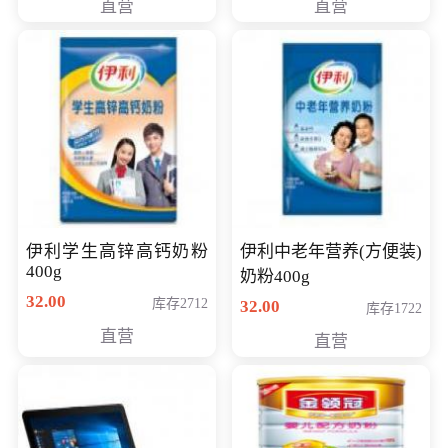
直营
直营
清入门级摄像机
伊利学生高锌高钙奶粉
伊利中老年营养(方便装)
400g
奶粉400g
32.00
库存2712
32.00
库存1722
直营
直营