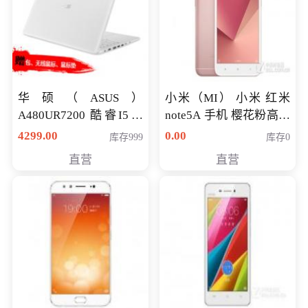
华硕（ASUS）
小米（MI） 小米 红米
A480UR7200 酷睿I5超
note5A 手机 樱花粉高配
薄学生办公游戏独显笔
版 全网通(3G+32G)
4299.00
0.00
库存999
库存0
记本电脑 金色 I5-7200
直营
直营
NV930-2G独