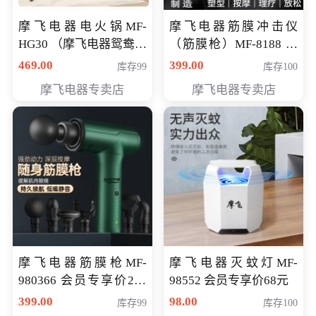
摩飞电器电火锅MF-
摩飞电器筋膜冲击仪
HG30 （摩飞电器鸳鸯锅
（筋膜枪）MF-8188 会
MF-HG30 ） 会员专享价
员专享价268元
469.00
399.00
库存99
库存100
319元
摩飞电器专卖店
摩飞电器专卖店
摩飞电器筋膜枪MF-
摩飞电器灭蚊灯MF-
980366 会员专享价299
98552 会员专享价68元
元
399.00
98.00
库存99
库存100