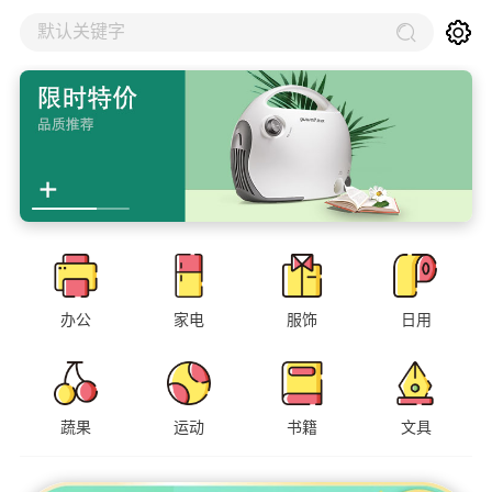
默认关键字
办公
家电
服饰
日用
蔬果
运动
书籍
文具