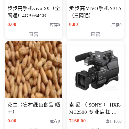
步步高手机vivo X9（全
步步高VIVO手机Y31A
网通）4GB+64GB
（三网通）
0.00
0.00
库存0
库存0
直营
直营
花生（农村绿色食品 晒
索尼（SONY）HXR-
干）
MC2500 专业肩扛式存
储卡全高清摄录一体机
0.00
7168.00
库存0
库存1000
婚庆 直播 团拜会 专业高