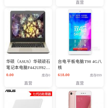
直营
华硕（ASUS）华硕顽石
台电平板电脑T98 4G八
笔记本电脑F442UF8250
核
八代独显轻薄办公商务
0.00
618.00
库存0
库存899
游戏笔记本 火爆推荐
直营
直营