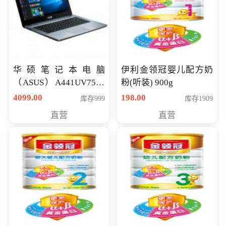
华硕笔记本电脑
伊利金领冠婴儿配方奶
（ASUS）A441UV7500
粉(听装) 900g
顽石（7代i7-7500U 4G
4099.00
198.00
库存999
库存1909
500G GT920MX 独显）
直营
直营
14英寸