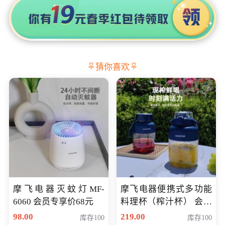
猜你喜欢
摩飞电器灭蚊灯MF-
摩飞电器便携式多功能
6060 会员专享价68元
料理杯（榨汁杯） 会员
专享价118元
98.00
219.00
库存100
库存100