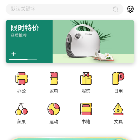
默认关键字
办公
家电
服饰
日用
蔬果
运动
书籍
文具