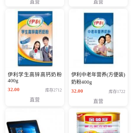
直营
直营
清入门级摄像机
伊利学生高锌高钙奶粉
伊利中老年营养(方便装)
400g
奶粉400g
32.00
库存2712
32.00
库存1722
直营
直营