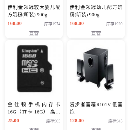
伊利金领冠较大婴儿配
伊利金领冠幼儿配方奶
方奶粉(听装) 900g
粉(听装) 900g
168.00
168.00
库存1974
库存1920
直营
直营
金仕顿手机内存卡
漫步者音箱R101V 低音
16G（TF卡 16G） 高速
炮
卡 CLASS 10
25.00
128.00
库存905
库存945