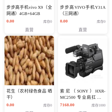
步步高手机vivo X9（全
步步高VIVO手机Y31A
网通）4GB+64GB
（三网通）
0.00
0.00
库存0
库存0
直营
直营
花生（农村绿色食品 晒
索尼（SONY）HXR-
干）
MC2500 专业肩扛式存
储卡全高清摄录一体机
0.00
7168.00
库存0
库存1000
婚庆 直播 团拜会 专业高