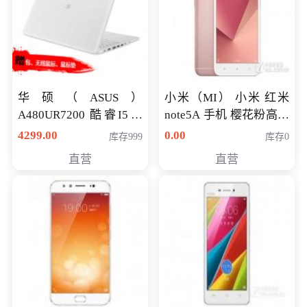
华硕（ASUS）
小米（MI） 小米 红米
A480UR7200 酷睿I5超
note5A 手机 樱花粉高配
薄学生办公游戏独显笔
版 全网通(3G+32G)
4299.00
0.00
库存999
库存0
记本电脑 金色 I5-7200
直营
直营
NV930-2G独