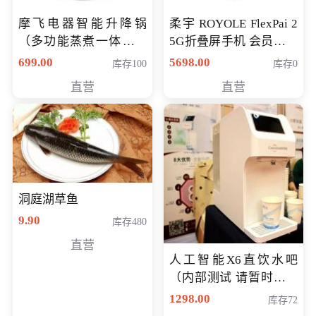
摩飞电器智能升降锅
柔宇 ROYOLE FlexPai 2
（多功能蒸煮一体锅）
5G折叠屏手机 会员专享
（智能升降养生锅） 会
购买价格 4998元
699.00
5698.00
库存100
库存0
员专享价399元
直营
直营
洞庭湖草鱼
9.90
库存480
直营
人工智能X6直饮水吧
（内部测试 请暂时不要
购买）
1298.00
库存72