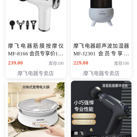
摩飞电器筋膜按摩仪
摩飞电器超声波加湿器
MF-8166 会员专享价168
MF-J2301 会员专享价
元
168元
239.00
229.00
库存100
库存100
摩飞电器专卖店
摩飞电器专卖店