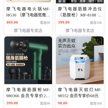
摩飞电器电火锅MF-
摩飞电器筋膜冲击仪
HG30 （摩飞电器鸳鸯锅
（筋膜枪）MF-8188 会
MF-HG30 ） 会员专享价
员专享价268元
469.00
399.00
库存99
库存100
319元
摩飞电器专卖店
摩飞电器专卖店
摩飞电器筋膜枪MF-
摩飞电器灭蚊灯MF-
980366 会员专享价299
98552 会员专享价68元
元
399.00
98.00
库存99
库存100