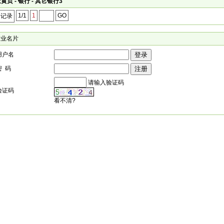
黄页 - 银行 - 其它银行3
1/1
1
GO
个记录
企业名片
用户名
密 码
请输入验证码
验证码
看不清?