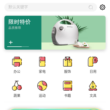
默认关键字
办公
家电
服饰
日用
蔬果
运动
书籍
文具