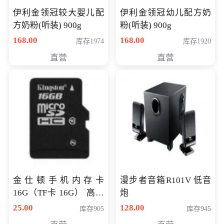
伊利金领冠较大婴儿配
伊利金领冠幼儿配方奶
方奶粉(听装) 900g
粉(听装) 900g
168.00
168.00
库存1974
库存1920
直营
直营
金仕顿手机内存卡
漫步者音箱R101V 低音
16G（TF卡 16G） 高速
炮
卡 CLASS 10
25.00
128.00
库存905
库存945