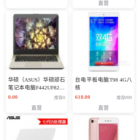
直营
华硕（ASUS）华硕顽石
台电平板电脑T98 4G八
笔记本电脑F442UF8250
核
八代独显轻薄办公商务
0.00
618.00
库存0
库存899
游戏笔记本 火爆推荐
直营
直营