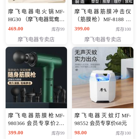
摩飞电器电火锅MF-
摩飞电器筋膜冲击仪
HG30 （摩飞电器鸳鸯锅
（筋膜枪）MF-8188 会
MF-HG30 ） 会员专享价
员专享价268元
469.00
399.00
库存99
库存100
319元
摩飞电器专卖店
摩飞电器专卖店
摩飞电器筋膜枪MF-
摩飞电器灭蚊灯MF-
980366 会员专享价299
98552 会员专享价68元
元
399.00
98.00
库存99
库存100