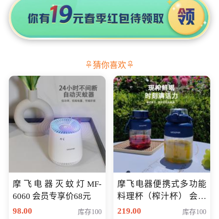
猜你喜欢
摩飞电器灭蚊灯MF-
摩飞电器便携式多功能
6060 会员专享价68元
料理杯（榨汁杯） 会员
专享价118元
98.00
219.00
库存100
库存100