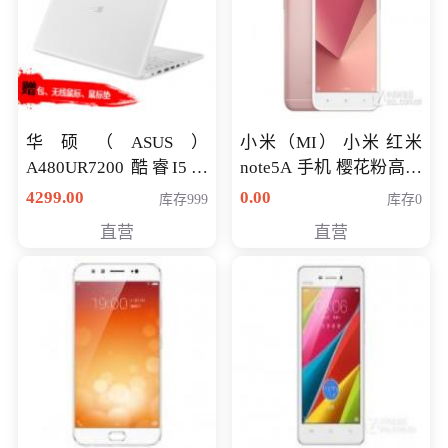
华硕（ASUS）
小米（MI） 小米 红米
A480UR7200 酷睿I5超
note5A 手机 樱花粉高配
薄学生办公游戏独显笔
版 全网通(3G+32G)
4299.00
0.00
库存999
库存0
记本电脑 金色 I5-7200
直营
直营
NV930-2G独