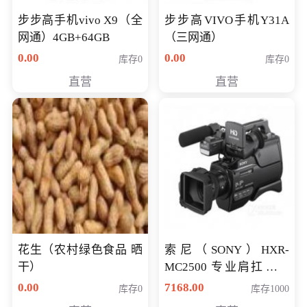
步步高手机vivo X9（全
步步高VIVO手机Y31A
网通）4GB+64GB
（三网通）
0.00
0.00
库存0
库存0
直营
直营
花生（农村绿色食品 晒
索尼（SONY）HXR-
干）
MC2500 专业肩扛式存
储卡全高清摄录一体机
0.00
7168.00
库存0
库存1000
婚庆 直播 团拜会 专业高