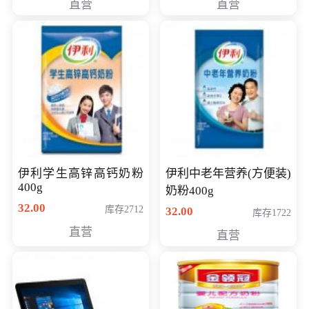
直营
直营
清入门级摄像机
伊利学生高锌高钙奶粉
伊利中老年营养(方便装)
400g
奶粉400g
32.00
库存2712
32.00
库存1722
直营
直营