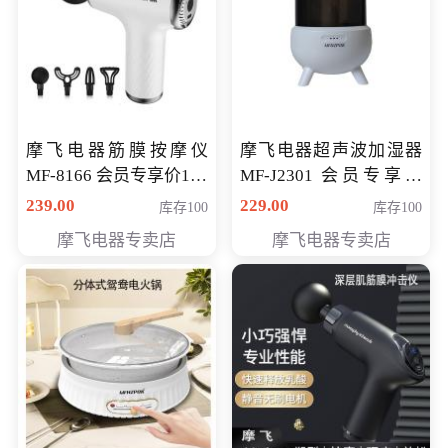
摩飞电器筋膜按摩仪
摩飞电器超声波加湿器
MF-8166 会员专享价168
MF-J2301 会员专享价
元
168元
239.00
229.00
库存100
库存100
摩飞电器专卖店
摩飞电器专卖店