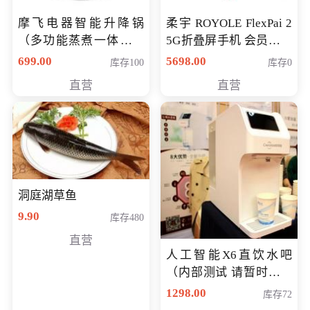
摩飞电器智能升降锅
柔宇 ROYOLE FlexPai 2
（多功能蒸煮一体锅）
5G折叠屏手机 会员专享
（智能升降养生锅） 会
购买价格 4998元
699.00
5698.00
库存100
库存0
员专享价399元
直营
直营
洞庭湖草鱼
9.90
库存480
直营
人工智能X6直饮水吧
（内部测试 请暂时不要
购买）
1298.00
库存72