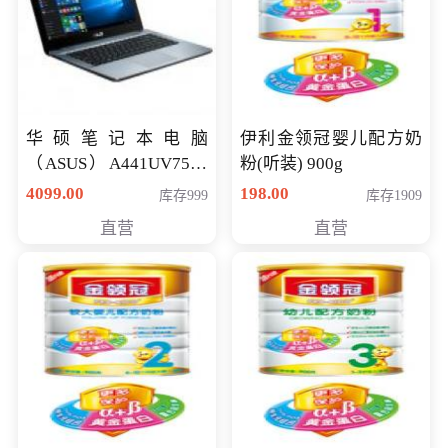
华硕笔记本电脑
伊利金领冠婴儿配方奶
（ASUS）A441UV7500
粉(听装) 900g
顽石（7代i7-7500U 4G
4099.00
198.00
库存999
库存1909
500G GT920MX 独显）
直营
直营
14英寸