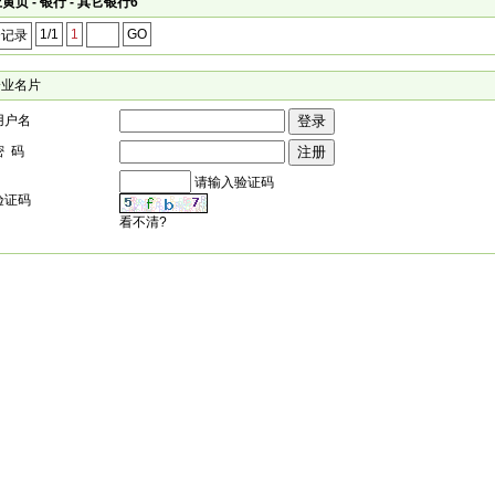
黄页 - 银行 - 其它银行6
1/1
1
GO
个记录
企业名片
用户名
密 码
请输入验证码
验证码
看不清?