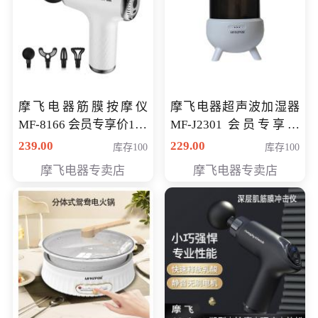
摩飞电器筋膜按摩仪
摩飞电器超声波加湿器
MF-8166 会员专享价168
MF-J2301 会员专享价
元
168元
239.00
229.00
库存100
库存100
摩飞电器专卖店
摩飞电器专卖店