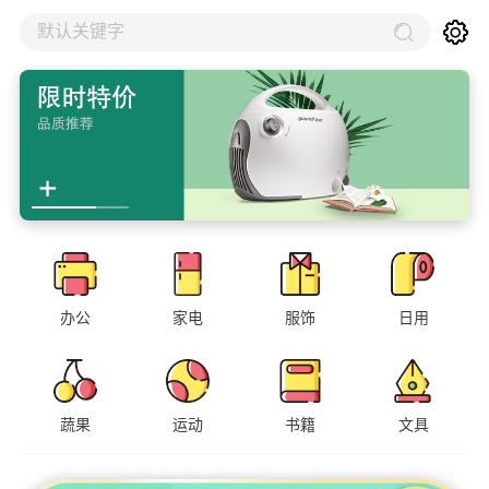
默认关键字
办公
家电
服饰
日用
蔬果
运动
书籍
文具