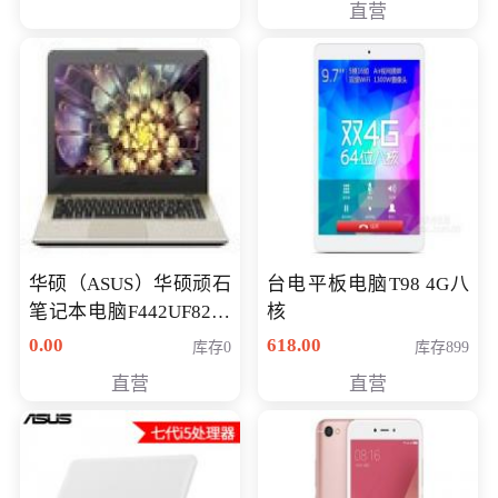
直营
华硕（ASUS）华硕顽石
台电平板电脑T98 4G八
笔记本电脑F442UF8250
核
八代独显轻薄办公商务
0.00
618.00
库存0
库存899
游戏笔记本 火爆推荐
直营
直营