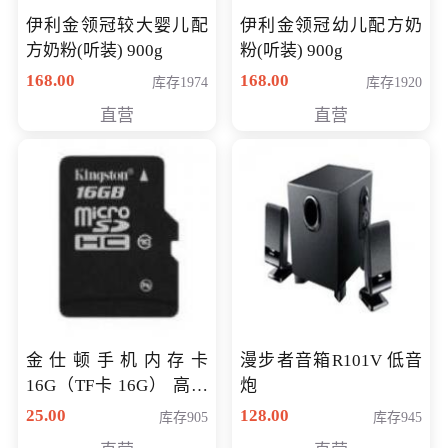
伊利金领冠较大婴儿配
伊利金领冠幼儿配方奶
方奶粉(听装) 900g
粉(听装) 900g
168.00
168.00
库存1974
库存1920
直营
直营
金仕顿手机内存卡
漫步者音箱R101V 低音
16G（TF卡 16G） 高速
炮
卡 CLASS 10
25.00
128.00
库存905
库存945