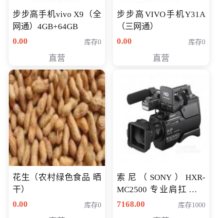
步步高手机vivo X9（全
步步高VIVO手机Y31A
网通）4GB+64GB
（三网通）
0.00
0.00
库存0
库存0
直营
直营
花生（农村绿色食品 晒
索尼（SONY）HXR-
干）
MC2500 专业肩扛式存
储卡全高清摄录一体机
0.00
7168.00
库存0
库存1000
婚庆 直播 团拜会 专业高