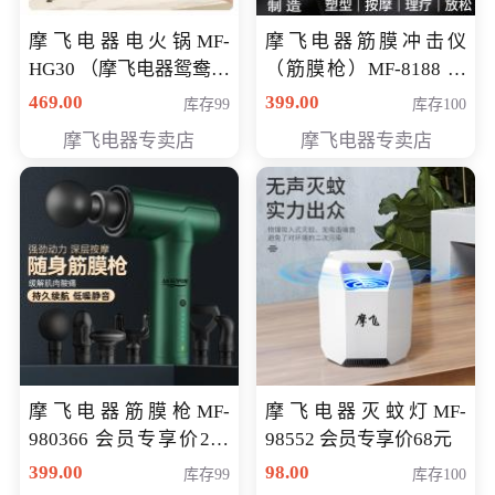
摩飞电器电火锅MF-
摩飞电器筋膜冲击仪
HG30 （摩飞电器鸳鸯锅
（筋膜枪）MF-8188 会
MF-HG30 ） 会员专享价
员专享价268元
469.00
399.00
库存99
库存100
319元
摩飞电器专卖店
摩飞电器专卖店
摩飞电器筋膜枪MF-
摩飞电器灭蚊灯MF-
980366 会员专享价299
98552 会员专享价68元
元
399.00
98.00
库存99
库存100