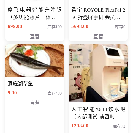
摩飞电器智能升降锅
柔宇 ROYOLE FlexPai 2
（多功能蒸煮一体锅）
5G折叠屏手机 会员专享
（智能升降养生锅） 会
购买价格 4998元
699.00
5698.00
库存100
库存0
员专享价399元
直营
直营
洞庭湖草鱼
9.90
库存480
直营
人工智能X6直饮水吧
（内部测试 请暂时不要
购买）
1298.00
库存72