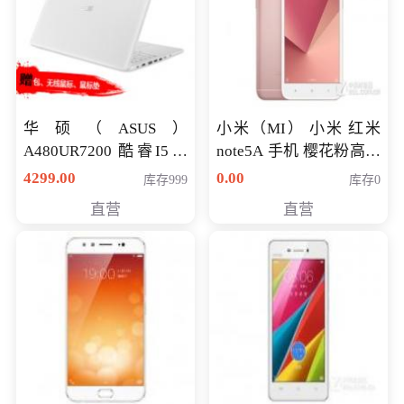
华硕（ASUS）
小米（MI） 小米 红米
A480UR7200 酷睿I5超
note5A 手机 樱花粉高配
薄学生办公游戏独显笔
版 全网通(3G+32G)
4299.00
0.00
库存999
库存0
记本电脑 金色 I5-7200
直营
直营
NV930-2G独