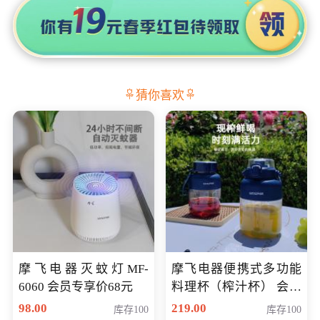
猜你喜欢
摩飞电器灭蚊灯MF-
摩飞电器便携式多功能
6060 会员专享价68元
料理杯（榨汁杯） 会员
专享价118元
98.00
219.00
库存100
库存100