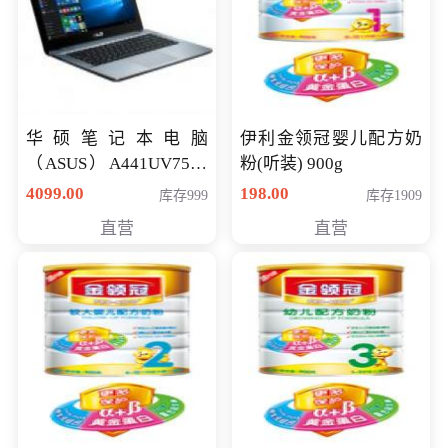
华硕笔记本电脑
伊利金领冠婴儿配方奶
（ASUS）A441UV7500
粉(听装) 900g
顽石（7代i7-7500U 4G
4099.00
198.00
库存999
库存1909
500G GT920MX 独显）
直营
直营
14英寸