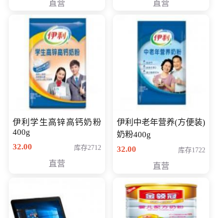
直营
直营
清入门级摄像机
伊利学生高锌高钙奶粉
伊利中老年营养(方便装)
400g
奶粉400g
32.00
库存2712
32.00
库存1722
直营
直营