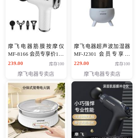
摩飞电器筋膜按摩仪
摩飞电器超声波加湿器
MF-8166 会员专享价168
MF-J2301 会员专享价
元
168元
239.00
229.00
库存100
库存100
摩飞电器专卖店
摩飞电器专卖店