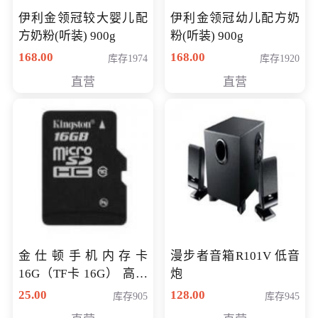
伊利金领冠较大婴儿配
伊利金领冠幼儿配方奶
方奶粉(听装) 900g
粉(听装) 900g
168.00
168.00
库存1974
库存1920
直营
直营
金仕顿手机内存卡
漫步者音箱R101V 低音
16G（TF卡 16G） 高速
炮
卡 CLASS 10
25.00
128.00
库存905
库存945