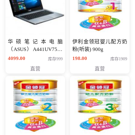
华硕笔记本电脑
伊利金领冠婴儿配方奶
（ASUS）A441UV7500
粉(听装) 900g
顽石（7代i7-7500U 4G
4099.00
198.00
库存999
库存1909
500G GT920MX 独显）
直营
直营
14英寸