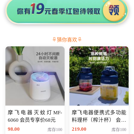
猜你喜欢
摩飞电器灭蚊灯MF-
摩飞电器便携式多功能
6060 会员专享价68元
料理杯（榨汁杯） 会员
专享价118元
98.00
219.00
库存100
库存100