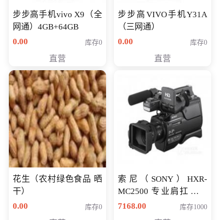
步步高手机vivo X9（全
步步高VIVO手机Y31A
网通）4GB+64GB
（三网通）
0.00
0.00
库存0
库存0
直营
直营
花生（农村绿色食品 晒
索尼（SONY）HXR-
干）
MC2500 专业肩扛式存
储卡全高清摄录一体机
0.00
7168.00
库存0
库存1000
婚庆 直播 团拜会 专业高