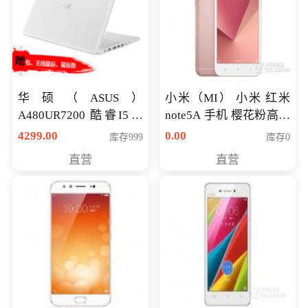
华硕（ASUS）
小米（MI） 小米 红米
A480UR7200 酷睿I5超
note5A 手机 樱花粉高配
薄学生办公游戏独显笔
版 全网通(3G+32G)
4299.00
0.00
库存999
库存0
记本电脑 金色 I5-7200
直营
直营
NV930-2G独