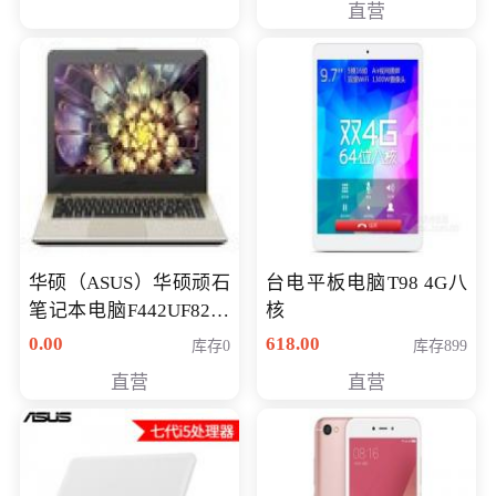
直营
华硕（ASUS）华硕顽石
台电平板电脑T98 4G八
笔记本电脑F442UF8250
核
八代独显轻薄办公商务
0.00
618.00
库存0
库存899
游戏笔记本 火爆推荐
直营
直营