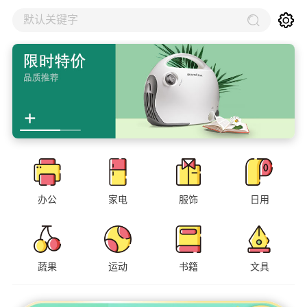
默认关键字
办公
家电
服饰
日用
蔬果
运动
书籍
文具