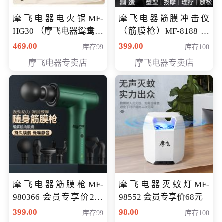
摩飞电器电火锅MF-
摩飞电器筋膜冲击仪
HG30 （摩飞电器鸳鸯锅
（筋膜枪）MF-8188 会
MF-HG30 ） 会员专享价
员专享价268元
469.00
399.00
库存99
库存100
319元
摩飞电器专卖店
摩飞电器专卖店
摩飞电器筋膜枪MF-
摩飞电器灭蚊灯MF-
980366 会员专享价299
98552 会员专享价68元
元
399.00
98.00
库存99
库存100