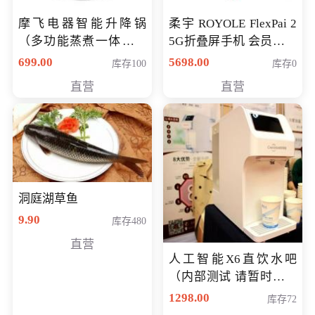
摩飞电器智能升降锅
柔宇 ROYOLE FlexPai 2
（多功能蒸煮一体锅）
5G折叠屏手机 会员专享
（智能升降养生锅） 会
购买价格 4998元
699.00
5698.00
库存100
库存0
员专享价399元
直营
直营
洞庭湖草鱼
9.90
库存480
直营
人工智能X6直饮水吧
（内部测试 请暂时不要
购买）
1298.00
库存72