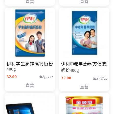
直营
直营
清入门级摄像机
伊利学生高锌高钙奶粉
伊利中老年营养(方便装)
400g
奶粉400g
32.00
库存2712
32.00
库存1722
直营
直营