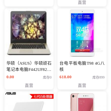
直营
华硕（ASUS）华硕顽石
台电平板电脑T98 4G八
笔记本电脑F442UF8250
核
八代独显轻薄办公商务
0.00
618.00
库存0
库存899
游戏笔记本 火爆推荐
直营
直营