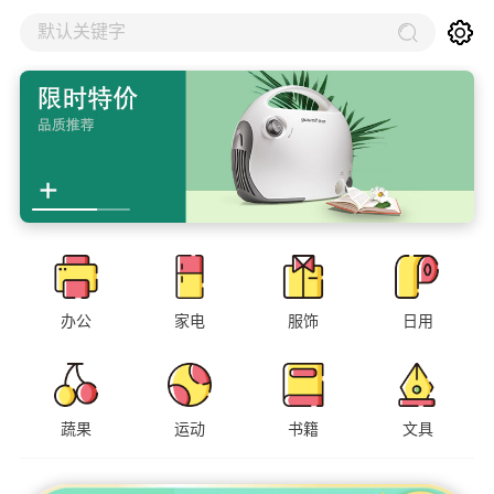
默认关键字
办公
家电
服饰
日用
蔬果
运动
书籍
文具