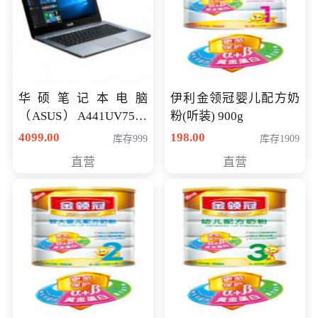
华硕笔记本电脑
伊利金领冠婴儿配方奶
（ASUS）A441UV7500
粉(听装) 900g
顽石（7代i7-7500U 4G
4099.00
198.00
库存999
库存1909
500G GT920MX 独显）
直营
直营
14英寸