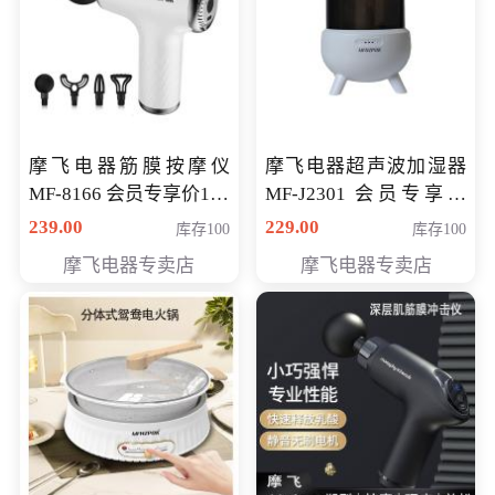
摩飞电器筋膜按摩仪
摩飞电器超声波加湿器
MF-8166 会员专享价168
MF-J2301 会员专享价
元
168元
239.00
229.00
库存100
库存100
摩飞电器专卖店
摩飞电器专卖店