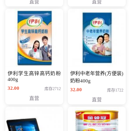
直营
直营
清入门级摄像机
伊利学生高锌高钙奶粉
伊利中老年营养(方便装)
400g
奶粉400g
32.00
库存2712
32.00
库存1722
直营
直营