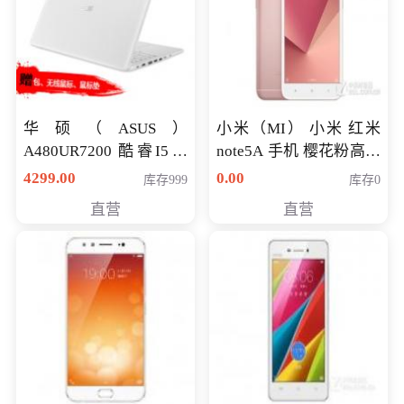
华硕（ASUS）
小米（MI） 小米 红米
A480UR7200 酷睿I5超
note5A 手机 樱花粉高配
薄学生办公游戏独显笔
版 全网通(3G+32G)
4299.00
0.00
库存999
库存0
记本电脑 金色 I5-7200
直营
直营
NV930-2G独