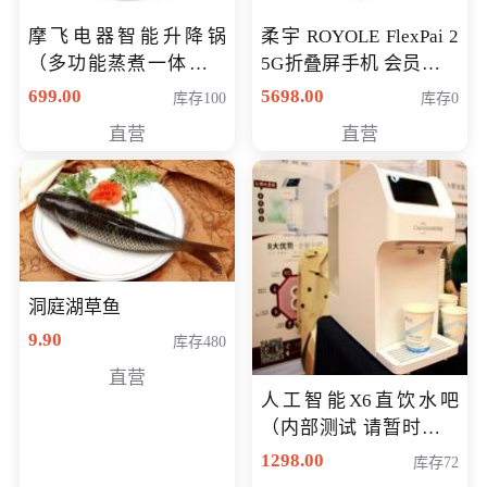
摩飞电器智能升降锅
柔宇 ROYOLE FlexPai 2
（多功能蒸煮一体锅）
5G折叠屏手机 会员专享
（智能升降养生锅） 会
购买价格 4998元
699.00
5698.00
库存100
库存0
员专享价399元
直营
直营
洞庭湖草鱼
9.90
库存480
直营
人工智能X6直饮水吧
（内部测试 请暂时不要
购买）
1298.00
库存72