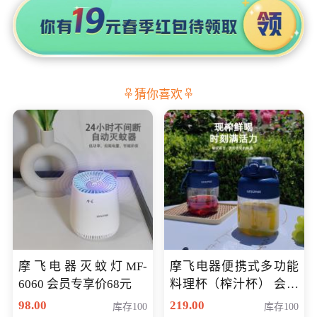
猜你喜欢
摩飞电器灭蚊灯MF-
摩飞电器便携式多功能
6060 会员专享价68元
料理杯（榨汁杯） 会员
专享价118元
98.00
219.00
库存100
库存100