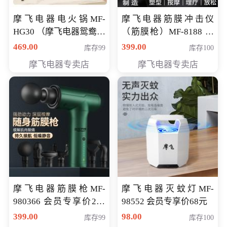
摩飞电器电火锅MF-
摩飞电器筋膜冲击仪
HG30 （摩飞电器鸳鸯锅
（筋膜枪）MF-8188 会
MF-HG30 ） 会员专享价
员专享价268元
469.00
399.00
库存99
库存100
319元
摩飞电器专卖店
摩飞电器专卖店
摩飞电器筋膜枪MF-
摩飞电器灭蚊灯MF-
980366 会员专享价299
98552 会员专享价68元
元
399.00
98.00
库存99
库存100