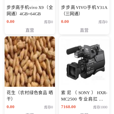
步步高手机vivo X9（全
步步高VIVO手机Y31A
网通）4GB+64GB
（三网通）
0.00
0.00
库存0
库存0
直营
直营
花生（农村绿色食品 晒
索尼（SONY）HXR-
干）
MC2500 专业肩扛式存
储卡全高清摄录一体机
0.00
7168.00
库存0
库存1000
婚庆 直播 团拜会 专业高