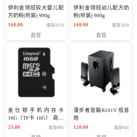
伊利金领冠较大婴儿配
伊利金领冠幼儿配方奶
方奶粉(听装) 900g
粉(听装) 900g
168.00
168.00
库存1974
库存1920
直营
直营
金仕顿手机内存卡
漫步者音箱R101V 低音
16G（TF卡 16G） 高速
炮
卡 CLASS 10
25.00
128.00
库存905
库存945