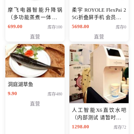
摩飞电器智能升降锅
柔宇 ROYOLE FlexPai 2
（多功能蒸煮一体锅）
5G折叠屏手机 会员专享
（智能升降养生锅） 会
购买价格 4998元
699.00
5698.00
库存100
库存0
员专享价399元
直营
直营
洞庭湖草鱼
9.90
库存480
直营
人工智能X6直饮水吧
（内部测试 请暂时不要
购买）
1298.00
库存72