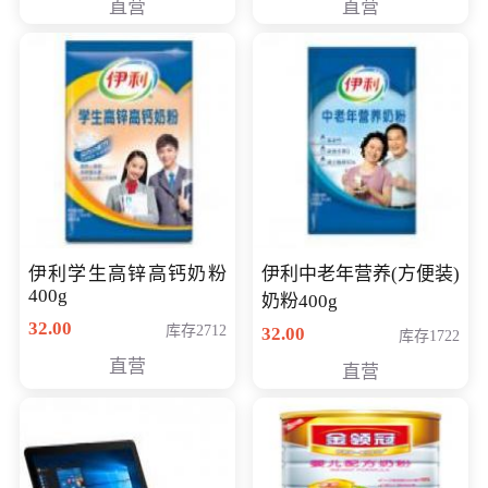
直营
直营
清入门级摄像机
伊利学生高锌高钙奶粉
伊利中老年营养(方便装)
400g
奶粉400g
32.00
库存2712
32.00
库存1722
直营
直营