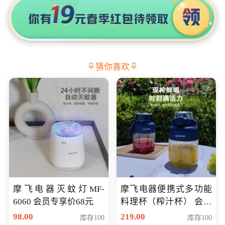
猜你喜欢
摩飞电器灭蚊灯MF-
摩飞电器便携式多功能
6060 会员专享价68元
料理杯（榨汁杯） 会员
专享价118元
98.00
219.00
库存100
库存100