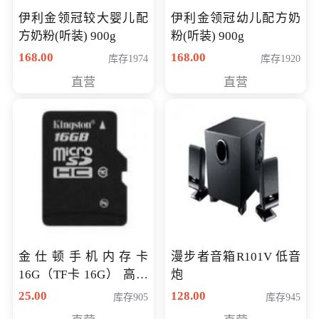
伊利金领冠较大婴儿配
伊利金领冠幼儿配方奶
方奶粉(听装) 900g
粉(听装) 900g
168.00
168.00
库存1974
库存1920
直营
直营
金仕顿手机内存卡
漫步者音箱R101V 低音
16G（TF卡 16G） 高速
炮
卡 CLASS 10
25.00
128.00
库存905
库存945