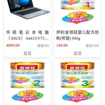
华硕笔记本电脑
伊利金领冠婴儿配方奶
（ASUS）A441UV7500
粉(听装) 900g
顽石（7代i7-7500U 4G
4099.00
198.00
库存999
库存1909
500G GT920MX 独显）
直营
直营
14英寸