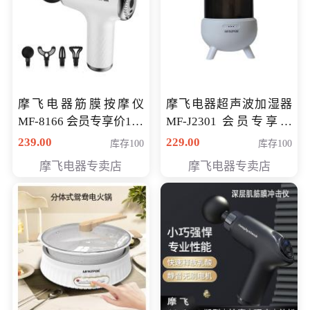
摩飞电器筋膜按摩仪
摩飞电器超声波加湿器
MF-8166 会员专享价168
MF-J2301 会员专享价
元
168元
239.00
229.00
库存100
库存100
摩飞电器专卖店
摩飞电器专卖店