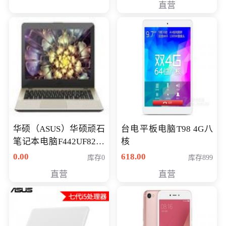
直营
华硕（ASUS）华硕顽石
台电平板电脑T98 4G八
笔记本电脑F442UF8250
核
八代独显轻薄办公商务
0.00
618.00
库存0
库存899
游戏笔记本 火爆推荐
直营
直营