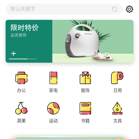
默认关键字
办公
家电
服饰
日用
蔬果
运动
书籍
文具