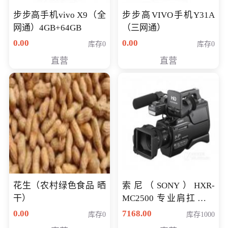
步步高手机vivo X9（全
步步高VIVO手机Y31A
网通）4GB+64GB
（三网通）
0.00
0.00
库存0
库存0
直营
直营
花生（农村绿色食品 晒
索尼（SONY）HXR-
干）
MC2500 专业肩扛式存
储卡全高清摄录一体机
0.00
7168.00
库存0
库存1000
婚庆 直播 团拜会 专业高