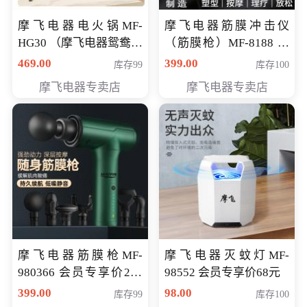
摩飞电器电火锅MF-
摩飞电器筋膜冲击仪
HG30 （摩飞电器鸳鸯锅
（筋膜枪）MF-8188 会
MF-HG30 ） 会员专享价
员专享价268元
469.00
399.00
库存99
库存100
319元
摩飞电器专卖店
摩飞电器专卖店
摩飞电器筋膜枪MF-
摩飞电器灭蚊灯MF-
980366 会员专享价299
98552 会员专享价68元
元
399.00
98.00
库存99
库存100