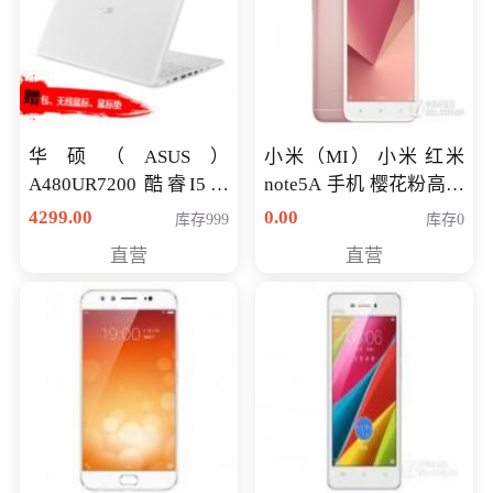
华硕（ASUS）
小米（MI） 小米 红米
A480UR7200 酷睿I5超
note5A 手机 樱花粉高配
薄学生办公游戏独显笔
版 全网通(3G+32G)
4299.00
0.00
库存999
库存0
记本电脑 金色 I5-7200
直营
直营
NV930-2G独