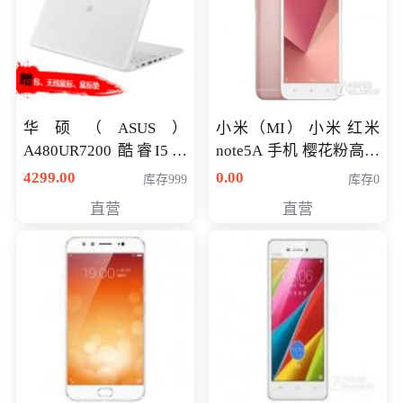
华硕（ASUS）
小米（MI） 小米 红米
A480UR7200 酷睿I5超
note5A 手机 樱花粉高配
薄学生办公游戏独显笔
版 全网通(3G+32G)
4299.00
0.00
库存999
库存0
记本电脑 金色 I5-7200
直营
直营
NV930-2G独