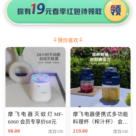
猜你喜欢
摩飞电器灭蚊灯MF-
摩飞电器便携式多功能
6060 会员专享价68元
料理杯（榨汁杯） 会员
专享价118元
98.00
219.00
库存100
库存100