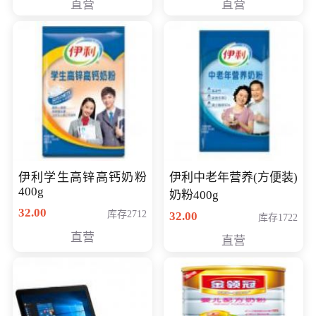
直营
直营
清入门级摄像机
伊利学生高锌高钙奶粉
伊利中老年营养(方便装)
400g
奶粉400g
32.00
库存2712
32.00
库存1722
直营
直营