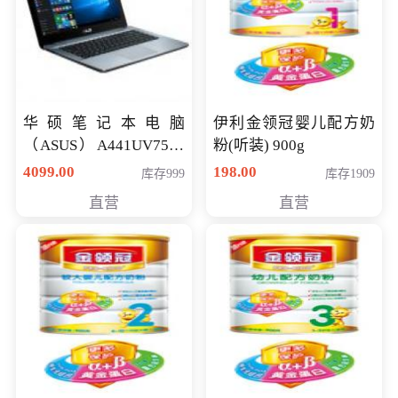
华硕笔记本电脑
伊利金领冠婴儿配方奶
（ASUS）A441UV7500
粉(听装) 900g
顽石（7代i7-7500U 4G
4099.00
198.00
库存999
库存1909
500G GT920MX 独显）
直营
直营
14英寸