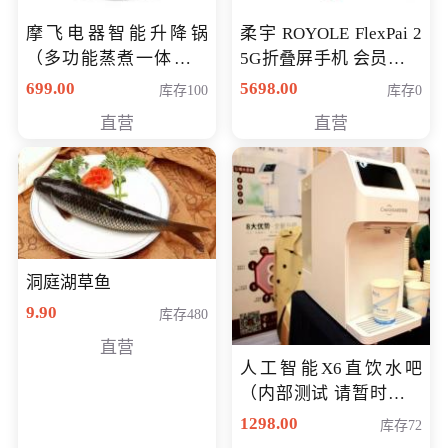
摩飞电器智能升降锅
柔宇 ROYOLE FlexPai 2
（多功能蒸煮一体锅）
5G折叠屏手机 会员专享
（智能升降养生锅） 会
购买价格 4998元
699.00
5698.00
库存100
库存0
员专享价399元
直营
直营
洞庭湖草鱼
9.90
库存480
直营
人工智能X6直饮水吧
（内部测试 请暂时不要
购买）
1298.00
库存72