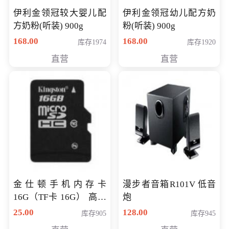
伊利金领冠较大婴儿配
伊利金领冠幼儿配方奶
方奶粉(听装) 900g
粉(听装) 900g
168.00
168.00
库存1974
库存1920
直营
直营
金仕顿手机内存卡
漫步者音箱R101V 低音
16G（TF卡 16G） 高速
炮
卡 CLASS 10
25.00
128.00
库存905
库存945