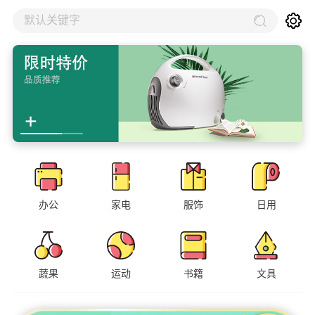
默认关键字
办公
家电
服饰
日用
蔬果
运动
书籍
文具