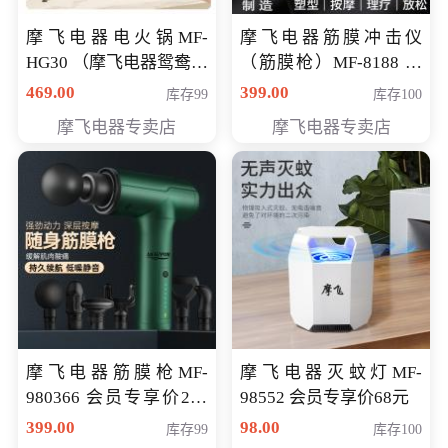
摩飞电器电火锅MF-
摩飞电器筋膜冲击仪
HG30 （摩飞电器鸳鸯锅
（筋膜枪）MF-8188 会
MF-HG30 ） 会员专享价
员专享价268元
469.00
399.00
库存99
库存100
319元
摩飞电器专卖店
摩飞电器专卖店
摩飞电器筋膜枪MF-
摩飞电器灭蚊灯MF-
980366 会员专享价299
98552 会员专享价68元
元
399.00
98.00
库存99
库存100