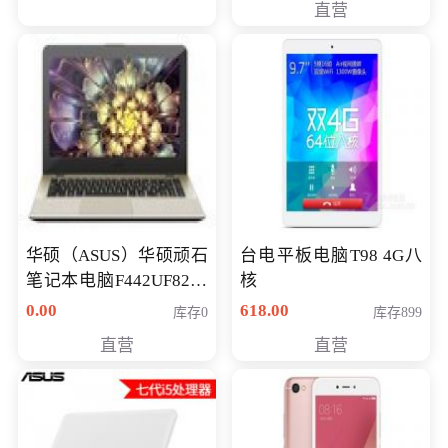
直营
华硕（ASUS）华硕顽石
台电平板电脑T98 4G八
笔记本电脑F442UF8250
核
八代独显轻薄办公商务
0.00
618.00
库存0
库存899
游戏笔记本 火爆推荐
直营
直营