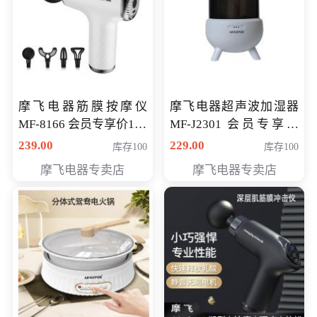
摩飞电器筋膜按摩仪
摩飞电器超声波加湿器
MF-8166 会员专享价168
MF-J2301 会员专享价
元
168元
239.00
229.00
库存100
库存100
摩飞电器专卖店
摩飞电器专卖店