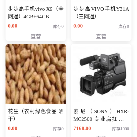
步步高手机vivo X9（全
步步高VIVO手机Y31A
网通）4GB+64GB
（三网通）
0.00
0.00
库存0
库存0
直营
直营
花生（农村绿色食品 晒
索尼（SONY）HXR-
干）
MC2500 专业肩扛式存
储卡全高清摄录一体机
0.00
7168.00
库存0
库存1000
婚庆 直播 团拜会 专业高