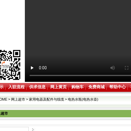
示
入驻流程
供求信息
网上黄页
购物车
免费商城
帮助中心
OME
>
网上超市
>
家用电器及配件与线缆
>
电热水瓶(电热水壶)
上超市