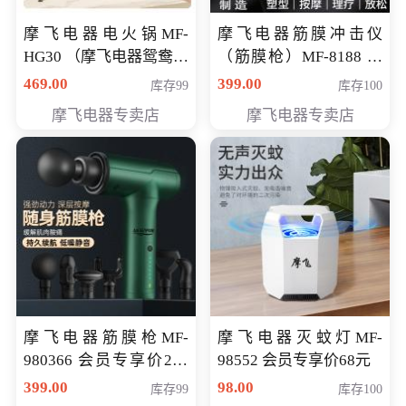
摩飞电器电火锅MF-
摩飞电器筋膜冲击仪
HG30 （摩飞电器鸳鸯锅
（筋膜枪）MF-8188 会
MF-HG30 ） 会员专享价
员专享价268元
469.00
399.00
库存99
库存100
319元
摩飞电器专卖店
摩飞电器专卖店
摩飞电器筋膜枪MF-
摩飞电器灭蚊灯MF-
980366 会员专享价299
98552 会员专享价68元
元
399.00
98.00
库存99
库存100