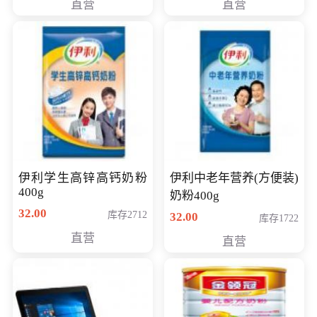
直营
直营
清入门级摄像机
伊利学生高锌高钙奶粉
伊利中老年营养(方便装)
400g
奶粉400g
32.00
库存2712
32.00
库存1722
直营
直营