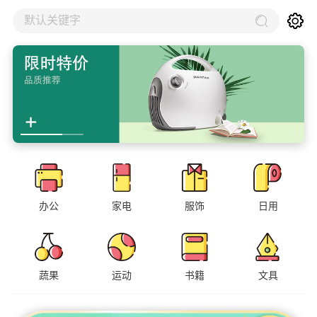
默认关键字
办公
家电
服饰
日用
蔬果
运动
书籍
文具