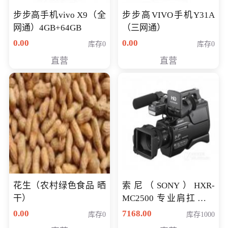
步步高手机vivo X9（全
步步高VIVO手机Y31A
网通）4GB+64GB
（三网通）
0.00
0.00
库存0
库存0
直营
直营
花生（农村绿色食品 晒
索尼（SONY）HXR-
干）
MC2500 专业肩扛式存
储卡全高清摄录一体机
0.00
7168.00
库存0
库存1000
婚庆 直播 团拜会 专业高