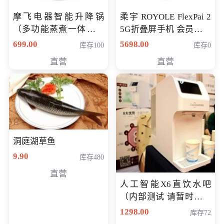
摩飞电器智能升降锅
柔宇 ROYOLE FlexPai 2
（多功能蒸煮一体锅）
5G折叠屏手机 会员专享
（智能升降养生锅） 会
购买价格 4998元
699.00
5698.00
库存100
库存0
员专享价399元
直营
直营
洞庭湖草鱼
9.90
库存480
直营
人工智能X6直饮水吧
（内部测试 请暂时不要
购买）
1298.00
库存72