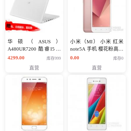
华硕（ASUS）
小米（MI） 小米 红米
A480UR7200 酷睿I5超
note5A 手机 樱花粉高配
薄学生办公游戏独显笔
版 全网通(3G+32G)
4299.00
0.00
库存999
库存0
记本电脑 金色 I5-7200
直营
直营
NV930-2G独