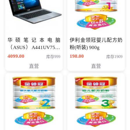
华硕笔记本电脑
伊利金领冠婴儿配方奶
（ASUS）A441UV7500
粉(听装) 900g
顽石（7代i7-7500U 4G
4099.00
198.00
库存999
库存1909
500G GT920MX 独显）
直营
直营
14英寸