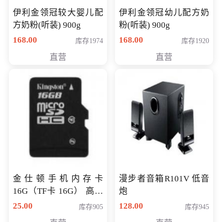
伊利金领冠较大婴儿配
伊利金领冠幼儿配方奶
方奶粉(听装) 900g
粉(听装) 900g
168.00
168.00
库存1974
库存1920
直营
直营
金仕顿手机内存卡
漫步者音箱R101V 低音
16G（TF卡 16G） 高速
炮
卡 CLASS 10
25.00
128.00
库存905
库存945