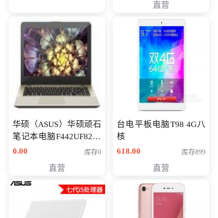
直营
华硕（ASUS）华硕顽石
台电平板电脑T98 4G八
笔记本电脑F442UF8250
核
八代独显轻薄办公商务
0.00
618.00
库存0
库存899
游戏笔记本 火爆推荐
直营
直营