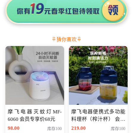
猜你喜欢
摩飞电器灭蚊灯MF-
摩飞电器便携式多功能
6060 会员专享价68元
料理杯（榨汁杯） 会员
专享价118元
98.00
219.00
库存100
库存100