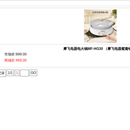
摩飞电器电火锅MF-HG30 （摩飞电器鸳鸯锅M
市场价:999.00
商城价:469.00
1/1
1
GO
记录