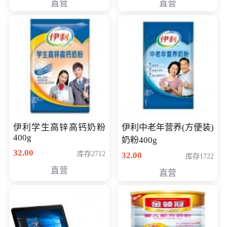
直营
直营
清入门级摄像机
伊利学生高锌高钙奶粉
伊利中老年营养(方便装)
400g
奶粉400g
32.00
库存2712
32.00
库存1722
直营
直营