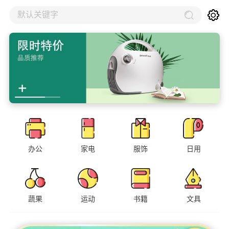
默认关键字
办公
家电
服饰
日用
蔬果
运动
书籍
文具