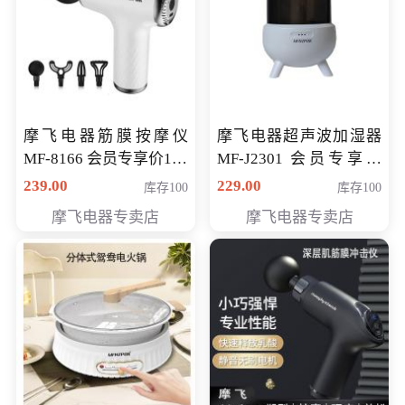
摩飞电器筋膜按摩仪
摩飞电器超声波加湿器
MF-8166 会员专享价168
MF-J2301 会员专享价
元
168元
239.00
229.00
库存100
库存100
摩飞电器专卖店
摩飞电器专卖店