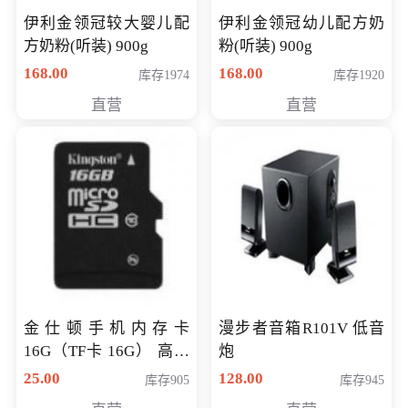
伊利金领冠较大婴儿配
伊利金领冠幼儿配方奶
方奶粉(听装) 900g
粉(听装) 900g
168.00
168.00
库存1974
库存1920
直营
直营
金仕顿手机内存卡
漫步者音箱R101V 低音
16G（TF卡 16G） 高速
炮
卡 CLASS 10
25.00
128.00
库存905
库存945