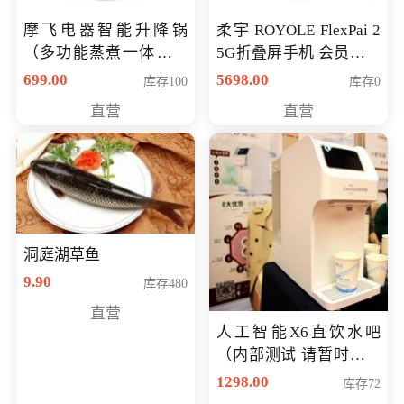
摩飞电器智能升降锅
柔宇 ROYOLE FlexPai 2
（多功能蒸煮一体锅）
5G折叠屏手机 会员专享
（智能升降养生锅） 会
购买价格 4998元
699.00
5698.00
库存100
库存0
员专享价399元
直营
直营
洞庭湖草鱼
9.90
库存480
直营
人工智能X6直饮水吧
（内部测试 请暂时不要
购买）
1298.00
库存72