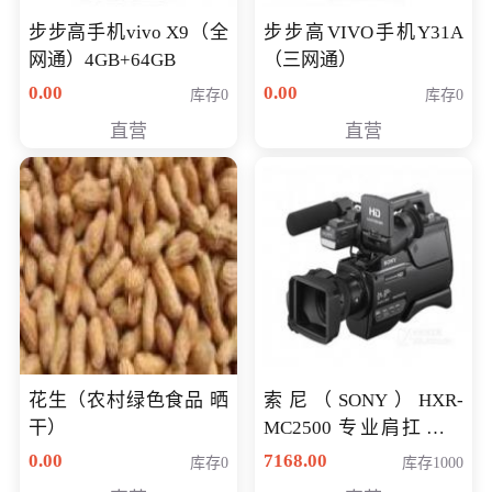
步步高手机vivo X9（全
步步高VIVO手机Y31A
网通）4GB+64GB
（三网通）
0.00
0.00
库存0
库存0
直营
直营
花生（农村绿色食品 晒
索尼（SONY）HXR-
干）
MC2500 专业肩扛式存
储卡全高清摄录一体机
0.00
7168.00
库存0
库存1000
婚庆 直播 团拜会 专业高