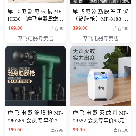
摩飞电器电火锅MF-
摩飞电器筋膜冲击仪
HG30 （摩飞电器鸳鸯锅
（筋膜枪）MF-8188 会
MF-HG30 ） 会员专享价
员专享价268元
469.00
399.00
库存99
库存100
319元
摩飞电器专卖店
摩飞电器专卖店
摩飞电器筋膜枪MF-
摩飞电器灭蚊灯MF-
980366 会员专享价299
98552 会员专享价68元
元
399.00
98.00
库存99
库存100