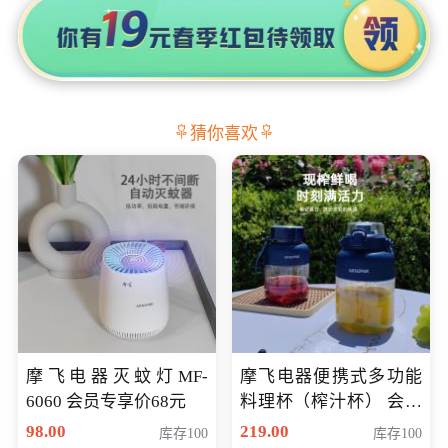
猜你喜欢
摩飞电器灭蚊灯MF-
摩飞电器便携式多功能
6060 会员专享价68元
料理杯（榨汁杯） 会员
专享价118元
98.00
219.00
库存100
库存100