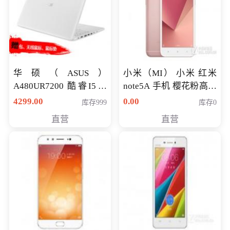
华硕（ASUS）
小米（MI） 小米 红米
A480UR7200 酷睿I5超
note5A 手机 樱花粉高配
薄学生办公游戏独显笔
版 全网通(3G+32G)
4299.00
0.00
库存999
库存0
记本电脑 金色 I5-7200
直营
直营
NV930-2G独