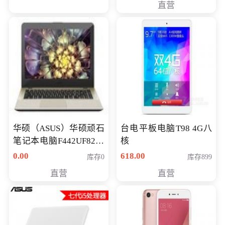
直营
华硕（ASUS）华硕顽石
台电平板电脑T98 4G八
笔记本电脑F442UF8250
核
八代独显轻薄办公商务
0.00
618.00
库存0
库存899
游戏笔记本 火爆推荐
直营
直营