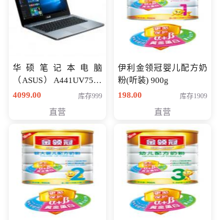
华硕笔记本电脑
伊利金领冠婴儿配方奶
（ASUS）A441UV7500
粉(听装) 900g
顽石（7代i7-7500U 4G
4099.00
198.00
库存999
库存1909
500G GT920MX 独显）
直营
直营
14英寸