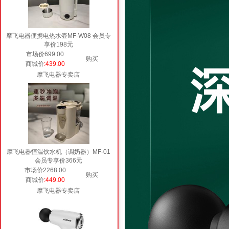
摩飞电器便携电热水壶MF-W08 会员专
享价198元
市场价699.00
购买
商城价
:439.00
摩飞电器专卖店
摩飞电器恒温饮水机（调奶器）MF-01
会员专享价366元
市场价2268.00
购买
商城价
:449.00
摩飞电器专卖店