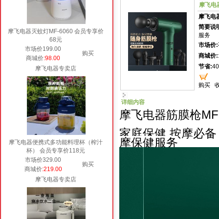
摩飞电器
摩飞电
简要说明
摩飞电器灭蚊灯MF-6060 会员专享价
服务
68元
市场价:
市场价199.00
购买
商城价:
商城价
:98.00
节省:
40
摩飞电器专卖店
购买
详细内容
摩飞电器筋膜枪MF-
家庭保健 按摩必备
摩保健服务
摩飞电器便携式多功能料理杯（榨汁
杯） 会员专享价118元
市场价329.00
购买
商城价
:219.00
摩飞电器专卖店