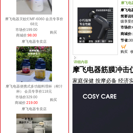
摩飞电器
摩飞电
简要说明
摩飞电器灭蚊灯MF-6060 会员专享价
级享受
68元
市场价:
市场价199.00
购买
商城价:
商城价
:98.00
节省:
30
摩飞电器专卖店
购买
详细内容
摩飞电器筋膜冲击仪（
家庭保健 按摩必备 经济
摩飞电器便携式多功能料理杯（榨汁
杯） 会员专享价118元
市场价329.00
购买
商城价
:219.00
摩飞电器专卖店