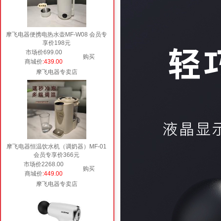
摩飞电器便携电热水壶MF-W08 会员专
享价198元
市场价699.00
购买
商城价
:439.00
摩飞电器专卖店
摩飞电器恒温饮水机（调奶器）MF-01
会员专享价366元
市场价2268.00
购买
商城价
:449.00
摩飞电器专卖店