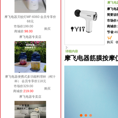
摩飞电器
摩飞电
简要说明
摩飞电器灭蚊灯MF-6060 会员专享价
市场价:
68元
市场价199.00
商城价:
购买
商城价
:98.00
节省:
46
摩飞电器专卖店
购买
详细内容
摩飞电器筋膜按摩仪M
摩飞电器便携式多功能料理杯（榨汁
杯） 会员专享价118元
市场价329.00
购买
商城价
:219.00
摩飞电器专卖店