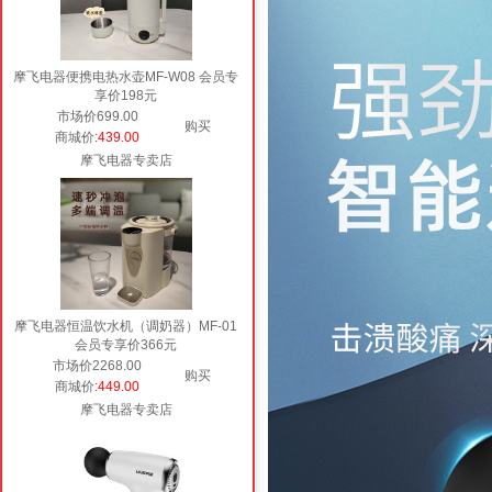
摩飞电器便携电热水壶MF-W08 会员专
享价198元
市场价699.00
购买
商城价
:439.00
摩飞电器专卖店
摩飞电器恒温饮水机（调奶器）MF-01
会员专享价366元
市场价2268.00
购买
商城价
:449.00
摩飞电器专卖店