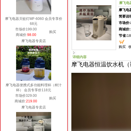
摩飞电器
摩飞电
简要说明
摩飞电器灭蚊灯MF-6060 会员专享价
市场价:
68元
市场价199.00
商城价:
购买
商城价
:98.00
节省:
18
摩飞电器专卖店
购买
详细内容
摩飞电器恒温饮水机（调
摩飞电器便携式多功能料理杯（榨汁
杯） 会员专享价118元
市场价329.00
购买
商城价
:219.00
摩飞电器专卖店