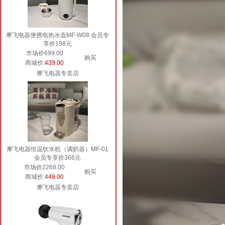
摩飞电器便携电热水壶MF-W08 会员专
享价198元
市场价699.00
购买
商城价
:439.00
摩飞电器专卖店
摩飞电器恒温饮水机（调奶器）MF-01
会员专享价366元
市场价2268.00
购买
商城价
:449.00
摩飞电器专卖店