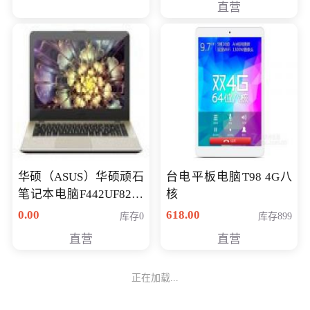
直营
华硕（ASUS）华硕顽石
台电平板电脑T98 4G八
笔记本电脑F442UF8250
核
八代独显轻薄办公商务
0.00
618.00
库存0
库存899
游戏笔记本 火爆推荐
直营
直营
正在加载...