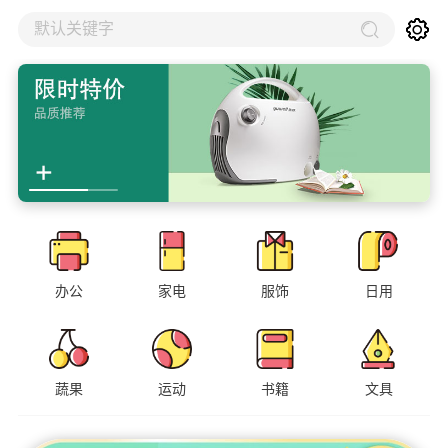
默认关键字
办公
家电
服饰
日用
蔬果
运动
书籍
文具