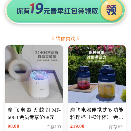
猜你喜欢
摩飞电器灭蚊灯MF-
摩飞电器便携式多功能
6060 会员专享价68元
料理杯（榨汁杯） 会员
专享价118元
98.00
219.00
库存100
库存100