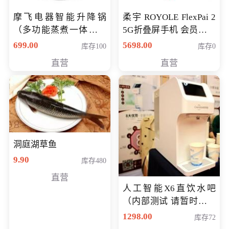
摩飞电器智能升降锅
柔宇 ROYOLE FlexPai 2
（多功能蒸煮一体锅）
5G折叠屏手机 会员专享
（智能升降养生锅） 会
购买价格 4998元
699.00
5698.00
库存100
库存0
员专享价399元
直营
直营
洞庭湖草鱼
9.90
库存480
直营
人工智能X6直饮水吧
（内部测试 请暂时不要
购买）
1298.00
库存72