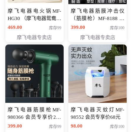
摩飞电器电火锅MF-
摩飞电器筋膜冲击仪
HG30 （摩飞电器鸳鸯锅
（筋膜枪）MF-8188 会
MF-HG30 ） 会员专享价
员专享价268元
469.00
399.00
库存99
库存100
319元
摩飞电器专卖店
摩飞电器专卖店
摩飞电器筋膜枪MF-
摩飞电器灭蚊灯MF-
980366 会员专享价299
98552 会员专享价68元
元
399.00
98.00
库存99
库存100