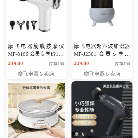
摩飞电器筋膜按摩仪
摩飞电器超声波加湿器
MF-8166 会员专享价168
MF-J2301 会员专享价
元
168元
239.00
229.00
库存100
库存100
摩飞电器专卖店
摩飞电器专卖店