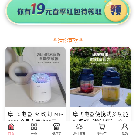
猜你喜欢
摩飞电器灭蚊灯MF-
摩飞电器便携式多功能
6060 会员专享价68元
料理杯（榨汁杯） 会员
专享价118元
98.00
219.00
库存100
库存100
首页
分类
供应商
乡村集市
购物车
我的