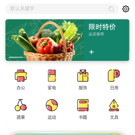
默认关键字
办公
家电
服饰
日用
蔬果
运动
书籍
文具